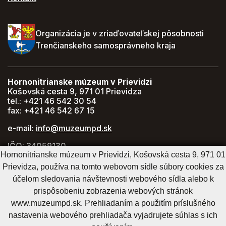
Organizácia je v zriaďovateľskej pôsobnosti
Trenčianskeho samosprávneho kraja
Hornonitrianske múzeum v Prievidzi
Košovská cesta 9, 971 01 Prievidza
tel.: +421 46 542 30 54
fax: +421 46 542 67 15
e-mail:
info@muzeumpd.sk
IČO: 34059130
Hornonitrianske múzeum v Prievidzi, Košovská cesta 9, 971 01
DIČ: 2021447274
Prievidza, používa na tomto webovom sídle súbory cookies za
GPS: 48.770071, 18.620043
účelom sledovania návštevnosti webového sídla alebo k
prispôsobeniu zobrazenia webových stránok
www.muzeumpd.sk. Prehliadaním a použitím príslušného
Cookies nastavenie
Cookies - viac informácií
Vyhlásenie o prístupnosti
nastavenia webového prehliadača vyjadrujete súhlas s ich
Technický prevádzkovateľ
Správca obsahu