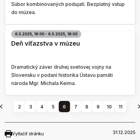
Súbor kombinovaných podujatí. Bezplatný vstup
do múzea.
6.5.2025, 16:00 - 6.5.2025, 18:00
Deň víťazstva v múzeu
Dramatický záver druhej svetovej vojny na
Slovensku v podaní historika Ústavu pamäti
národa Mgr. Michala Keima.
2
3
4
5
6
7
8
9
10
11
31.12.2025
Vytlačiť stránku