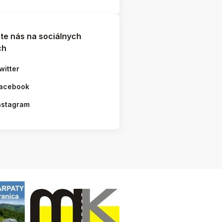
jte nás na sociálnych
ch
witter
acebook
nstagram