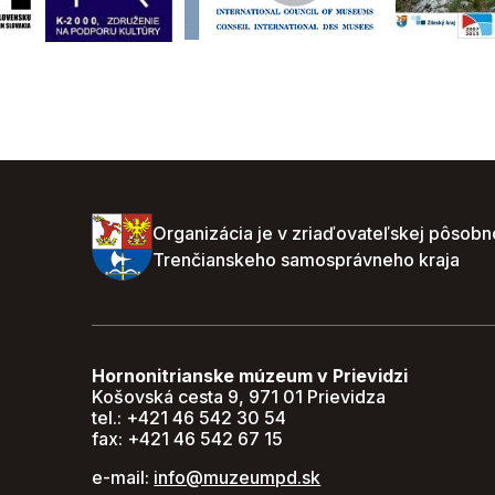
Organizácia je v zriaďovateľskej pôsobn
Trenčianskeho samosprávneho kraja
Hornonitrianske múzeum v Prievidzi
Košovská cesta 9, 971 01 Prievidza
tel.: +421 46 542 30 54
fax: +421 46 542 67 15
e-mail:
info@muzeumpd.sk