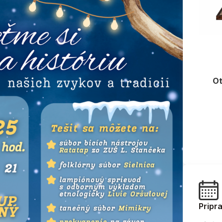
Ot
Pripr