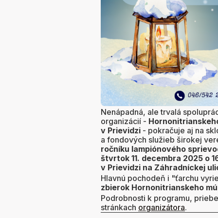
Nenápadná, ale trvalá spoluprá
organizácií -
Hornonitrianskeho
v Prievidzi
- pokračuje aj na sk
a fondových služieb širokej vere
ročníku lampiónového spriev
štvrtok 11. decembra 2025 o 1
v Prievidzi na Záhradníckej ulic
Hlavnú pochodeň i "ťarchu vyr
zbierok Hornonitrianskeho múz
Podrobnosti k programu, prieb
stránkach
organizátora
.