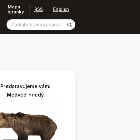
Mapa
RSS
English
stránky
Predstavujeme vám:
Medveď hnedý