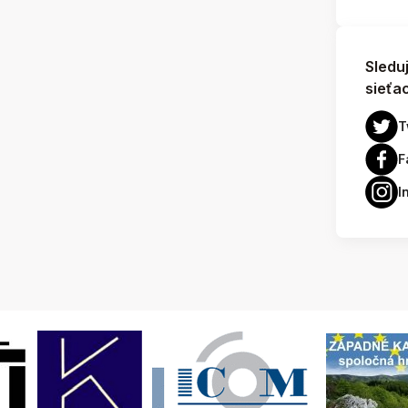
Sledu
sieťa
T
F
I