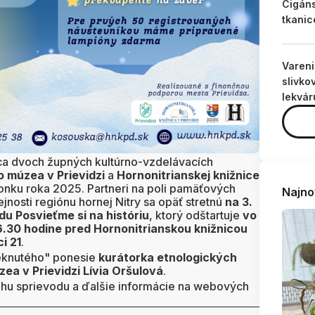
Cigán
tkanic
Varen
slivko
lekvár
ca dvoch župných kultúrno-vzdelávacích
 múzea v Prievidzi
a
Hornonitrianskej knižnice
lonku roka 2025. Partneri na poli pamäťových
Najno
jnosti regiónu hornej Nitry sa opäť stretnú
na 3.
odu
Posvieťme si na históriu
, ktorý odštartuje
vo
6.30 hodine pred Hornonitrianskou knižnicou
i 21
.
ieknutého" ponesie
kurátorka etnologických
ea v Prievidzi Lívia Oršulová
.
ehu sprievodu a ďalšie informácie na webových