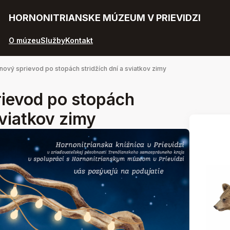
HORNONITRIANSKE MÚZEUM V PRIEVIDZI
O múzeu
Služby
Kontakt
ový sprievod po stopách stridžích dní a sviatkov zimy
ievod po stopách
sviatkov zimy