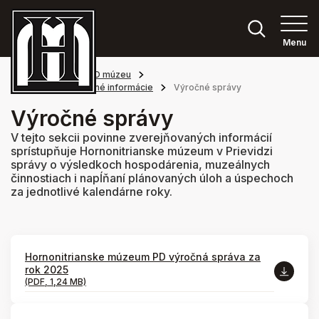
Menu
Hlavná stránka
O múzeu
Povinne zverejňované informácie
Výročné správy
Výročné správy
V tejto sekcii povinne zverejňovaných informácií
sprístupňuje Hornonitrianske múzeum v Prievidzi
správy o výsledkoch hospodárenia, muzeálnych
činnostiach i napĺňaní plánovaných úloh a úspechoch
za jednotlivé kalendárne roky.
Hornonitrianske múzeum PD výročná správa za
rok 2025
(PDF, 1,24 MB)