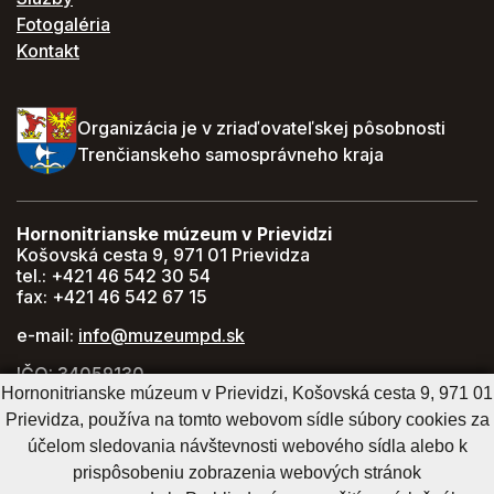
Fotogaléria
Kontakt
Organizácia je v zriaďovateľskej pôsobnosti
Trenčianskeho samosprávneho kraja
Hornonitrianske múzeum v Prievidzi
Košovská cesta 9, 971 01 Prievidza
tel.: +421 46 542 30 54
fax: +421 46 542 67 15
e-mail:
info@muzeumpd.sk
IČO: 34059130
Hornonitrianske múzeum v Prievidzi, Košovská cesta 9, 971 01
DIČ: 2021447274
Prievidza, používa na tomto webovom sídle súbory cookies za
GPS: 48.770071, 18.620043
účelom sledovania návštevnosti webového sídla alebo k
prispôsobeniu zobrazenia webových stránok