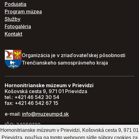
Podujatia
Program múzea
Služby
Fotogaléria
Kontakt
Organizácia je v zriaďovateľskej pôsobnosti
Trenčianskeho samosprávneho kraja
Hornonitrianske múzeum v Prievidzi
Košovská cesta 9, 971 01 Prievidza
tel.: +421 46 542 30 54
fax: +421 46 542 67 15
e-mail:
info@muzeumpd.sk
IČO: 34059130
DIČ: 2021447274
Hornonitrianske múzeum v Prievidzi, Košovská cesta 9, 971 01
Prievidza, používa na tomto webovom sídle súbory cookies za