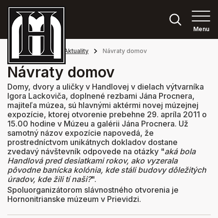
Menu
Hlavná stránka
Aktuality
Návraty domov
Návraty domov
Domy, dvory a uličky v Handlovej v dielach výtvarníka
Igora Lackoviča, doplnené rezbami Jána Procnera,
majiteľa múzea, sú hlavnými aktérmi novej múzejnej
expozície, ktorej otvorenie prebehne 29. apríla 2011 o
15.00 hodine v Múzeu a galérii Jána Procnera. Už
samotný názov expozície napovedá, že
prostredníctvom unikátnych dokladov dostane
zvedavý návštevník odpovede na otázky "
aká bola
Handlová pred desiatkami rokov, ako vyzerala
pôvodne banícka kolónia, kde stáli budovy dôležitých
úradov, kde žili tí naši?
".
Spoluorganizátorom slávnostného otvorenia je
Hornonitrianske múzeum v Prievidzi.