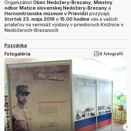
Organizátori
Obec Nedožery-Brezany
,
Miestny
odbor Matice slovenskej Nedožery-Brezany
a
Hornonitrianske múzeum v Prievidzi
pozývajú
štvrtok 23. mája 2019
o
15.00 hodine
vás a vašich
priateľov na vernisáž výstavy v priestoroch Knižnice v
Nedožeroch-Brezanoch.
Pozvánka
Fotogaléria
8 fotografií