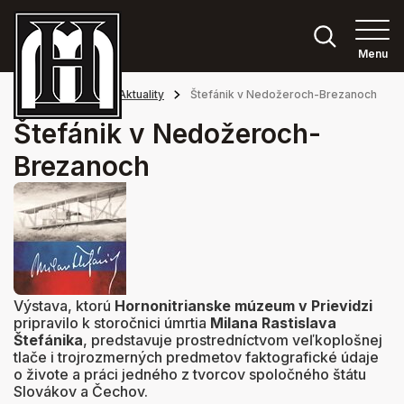
Menu
Hlavná stránka
Aktuality
Štefánik v Nedožeroch-Brezanoch
Štefánik v Nedožeroch-
Brezanoch
Výstava, ktorú
Hornonitrianske múzeum v Prievidzi
pripravilo k storočnici úmrtia
Milana Rastislava
Štefánika
, predstavuje prostredníctvom veľkoplošnej
tlače i trojrozmerných predmetov faktografické údaje
o živote a práci jedného z tvorcov spoločného štátu
Slovákov a Čechov.