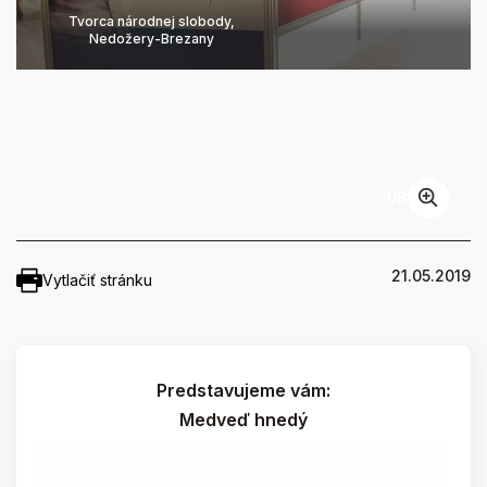
Tvorca národnej slobody,
Nedožery-Brezany
1
/
8
21.05.2019
Vytlačiť stránku
Predstavujeme vám:
Medveď hnedý