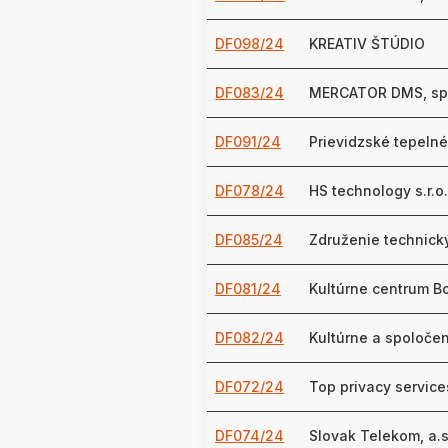
DF098/24
KREATIV ŠTÚDIO
DF083/24
MERCATOR DMS, spol
DF091/24
Prievidzské tepelné
DF078/24
HS technology s.r.o.
DF085/24
Združenie technick
DF081/24
Kultúrne centrum Bo
DF082/24
Kultúrne a spoloče
DF072/24
Top privacy services
DF074/24
Slovak Telekom, a.s