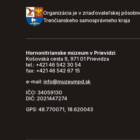
Organizácia je v zriaďovateľskej pôsobn
Trenčianskeho samosprávneho kraja
Hornonitrianske múzeum v Prievidzi
Košovská cesta 9, 971 01 Prievidza
tel.: +421 46 542 30 54
fax: +421 46 542 67 15
e-mail:
info@muzeumpd.sk
IČO: 34059130
DIČ: 2021447274
GPS: 48.770071, 18.620043