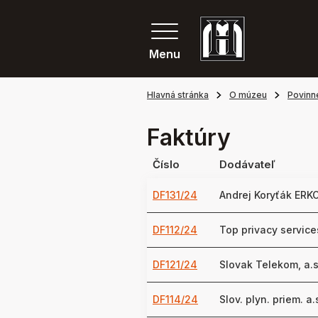
Menu
Hlavná stránka
O múzeu
Povinn
Faktúry
Číslo
Dodávateľ
DF131/24
Andrej Koryťák ER
DF112/24
Top privacy services
DF121/24
Slovak Telekom, a.s
DF114/24
Slov. plyn. priem. a.