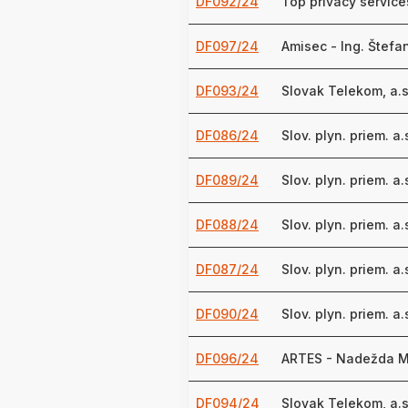
DF092/24
Top privacy services
DF097/24
Amisec - Ing. Štef
DF093/24
Slovak Telekom, a.s
DF086/24
Slov. plyn. priem. a.
DF089/24
Slov. plyn. priem. a.
DF088/24
Slov. plyn. priem. a.
DF087/24
Slov. plyn. priem. a.
DF090/24
Slov. plyn. priem. a.
DF096/24
ARTES - Nadežda M
DF094/24
Slovak Telekom, a.s