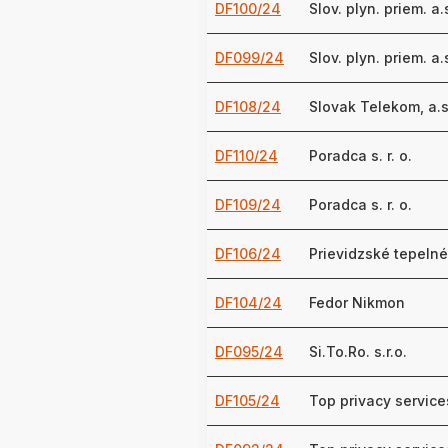
DF100/24
Slov. plyn. priem. a.
DF099/24
Slov. plyn. priem. a.
DF108/24
Slovak Telekom, a.s
DF110/24
Poradca s. r. o.
DF109/24
Poradca s. r. o.
DF106/24
Prievidzské tepelné
DF104/24
Fedor Nikmon
DF095/24
Si.To.Ro. s.r.o.
DF105/24
Top privacy services