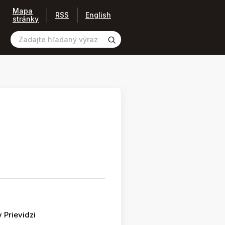
Mapa
RSS
English
stránky
 Prievidzi