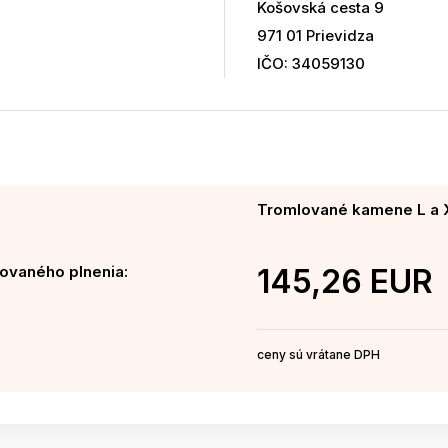
Košovská cesta 9
971 01 Prievidza
IČO: 34059130
Tromlované kamene L a X
ovaného plnenia:
145,26 EUR
ceny sú vrátane DPH