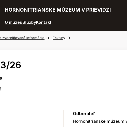
HORNONITRIANSKE MÚZEUM V PRIEVIDZI
O múzeu
Služby
Kontakt
e zverejňované informácie
Faktúry
03/26
26
6
Odberateľ
Hornonitrianske múzeum v