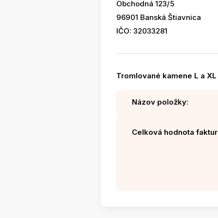
Obchodná 123/5
96901 Banská Štiavnica
IČO: 32033281
Tromlované kamene L a XL
Názov položky:
Celková hodnota faktur