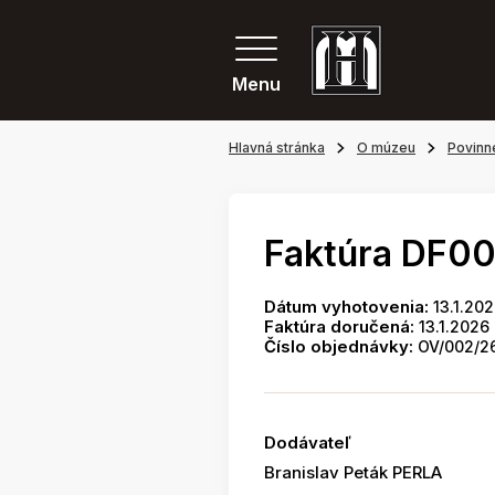
Menu
Hlavná stránka
O múzeu
Povinn
Faktúra DF0
Dátum vyhotovenia:
13.1.20
Faktúra doručená:
13.1.2026
Číslo objednávky:
OV/002/2
Dodávateľ
Branislav Peták PERLA