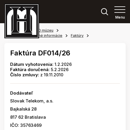
Menu
Hlavná stránka
O múzeu
Povinne zverejňované informácie
Faktúry
Faktúra DF014/26
Dátum vyhotovenia:
1.2.2026
Faktúra doručená:
5.2.2026
Číslo zmluvy:
z 19.11.2010
Dodávateľ
Slovak Telekom, a.s.
Bajkalská 28
817 62 Bratislava
IČO: 35763469