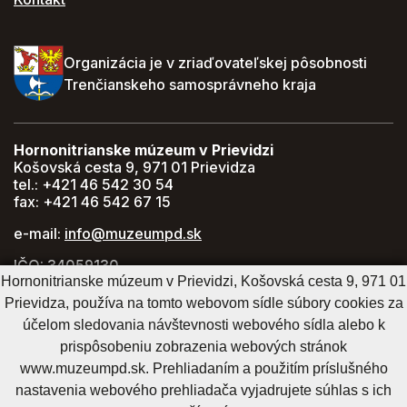
Organizácia je v zriaďovateľskej pôsobnosti
Trenčianskeho samosprávneho kraja
Hornonitrianske múzeum v Prievidzi
Košovská cesta 9, 971 01 Prievidza
tel.: +421 46 542 30 54
fax: +421 46 542 67 15
e-mail:
info@muzeumpd.sk
IČO: 34059130
Hornonitrianske múzeum v Prievidzi, Košovská cesta 9, 971 01
DIČ: 2021447274
Prievidza, používa na tomto webovom sídle súbory cookies za
GPS: 48.770071, 18.620043
účelom sledovania návštevnosti webového sídla alebo k
prispôsobeniu zobrazenia webových stránok
www.muzeumpd.sk. Prehliadaním a použitím príslušného
Cookies nastavenie
Cookies - viac informácií
Vyhlásenie o prístupnosti
nastavenia webového prehliadača vyjadrujete súhlas s ich
Technický prevádzkovateľ
Správca obsahu