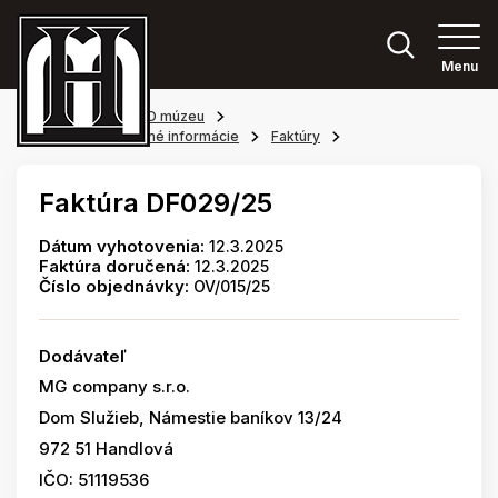
Menu
Hlavná stránka
O múzeu
Povinne zverejňované informácie
Faktúry
Faktúra DF029/25
Dátum vyhotovenia:
12.3.2025
Faktúra doručená:
12.3.2025
Číslo objednávky:
OV/015/25
Dodávateľ
MG company s.r.o.
Dom Služieb, Námestie baníkov 13/24
972 51 Handlová
IČO: 51119536