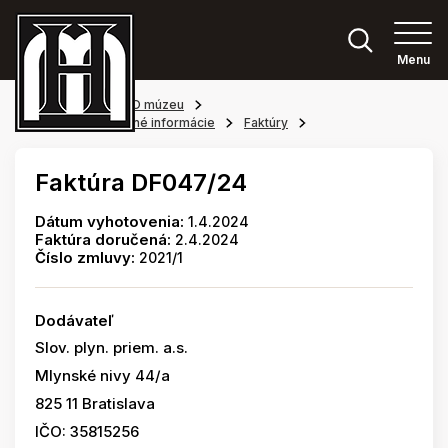
Menu
Hlavná stránka
O múzeu
Povinne zverejňované informácie
Faktúry
Faktúra DF047/24
Dátum vyhotovenia:
1.4.2024
Faktúra doručená:
2.4.2024
Číslo zmluvy:
2021/1
Dodávateľ
Slov. plyn. priem. a.s.
Mlynské nivy 44/a
825 11 Bratislava
IČO: 35815256