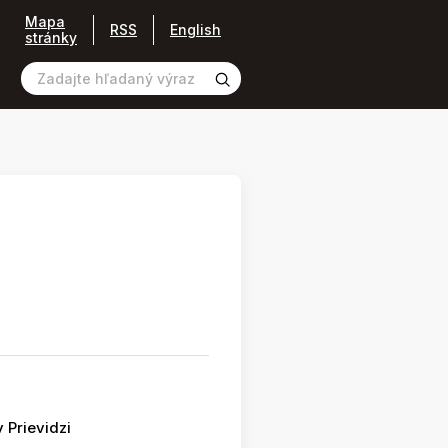
Mapa
RSS
English
stránky
 Prievidzi