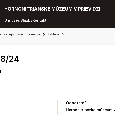
HORNONITRIANSKE MÚZEUM V PRIEVIDZI
O múzeu
Služby
Kontakt
e zverejňované informácie
Faktúry
48/24
4
Odberateľ
Hornonitrianske múzeum v