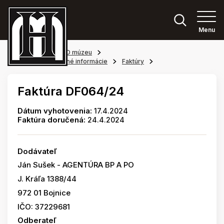
Menu
Hlavná stránka
O múzeu
Povinne zverejňované informácie
Faktúry
Faktúra DF064/24
Dátum vyhotovenia:
17.4.2024
Faktúra doručená:
24.4.2024
Dodávateľ
Ján Sušek - AGENTÚRA BP A PO
J. Kráľa 1388/44
972 01 Bojnice
IČO: 37229681
Odberateľ