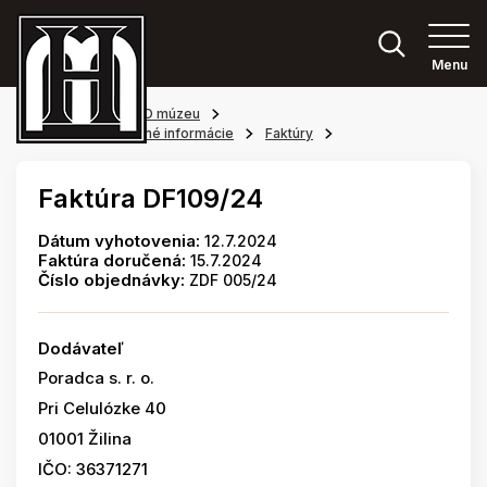
Menu
Hlavná stránka
O múzeu
Povinne zverejňované informácie
Faktúry
Faktúra DF109/24
Dátum vyhotovenia:
12.7.2024
Faktúra doručená:
15.7.2024
Číslo objednávky:
ZDF 005/24
Dodávateľ
Poradca s. r. o.
Pri Celulózke 40
01001 Žilina
IČO: 36371271