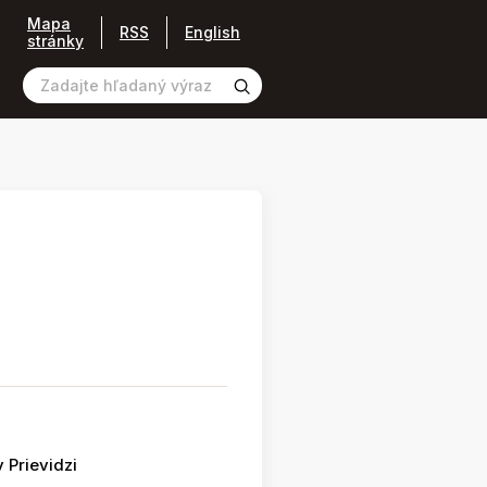
Mapa
RSS
English
stránky
 Prievidzi