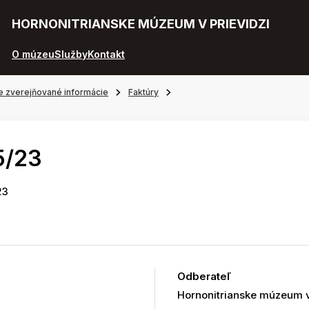
HORNONITRIANSKE MÚZEUM V PRIEVIDZI
O múzeu
Služby
Kontakt
e zverejňované informácie
Faktúry
5/23
23
3
Odberateľ
Hornonitrianske múzeum v