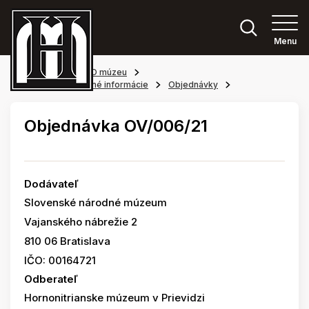
Menu
Hlavná stránka
O múzeu
Povinne zverejňované informácie
Objednávky
Objednávka OV/006/21
Dodávateľ
Slovenské národné múzeum
Vajanského nábrežie 2
810 06 Bratislava
IČO: 00164721
Odberateľ
Hornonitrianske múzeum v Prievidzi