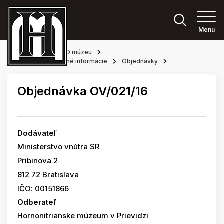
Menu
Hlavná stránka
O múzeu
Povinne zverejňované informácie
Objednávky
Objednávka OV/021/16
Dodávateľ
Ministerstvo vnútra SR
Pribinova 2
812 72 Bratislava
IČO: 00151866
Odberateľ
Hornonitrianske múzeum v Prievidzi