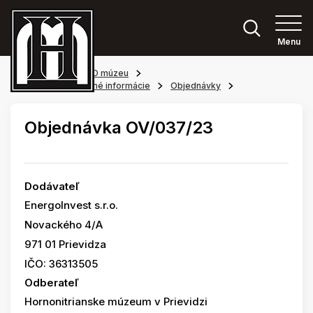
Menu
Hlavná stránka
O múzeu
Povinne zverejňované informácie
Objednávky
Objednávka OV/037/23
Dodávateľ
EnergoInvest s.r.o.
Novackého 4/A
971 01 Prievidza
IČO: 36313505
Odberateľ
Hornonitrianske múzeum v Prievidzi