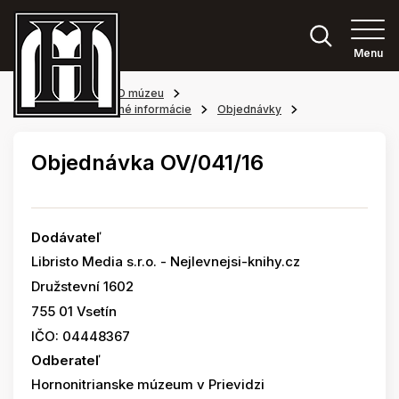
Menu
Hlavná stránka
O múzeu
Povinne zverejňované informácie
Objednávky
Objednávka OV/041/16
Dodávateľ
Libristo Media s.r.o. - Nejlevnejsi-knihy.cz
Družstevní 1602
755 01 Vsetín
IČO: 04448367
Odberateľ
Hornonitrianske múzeum v Prievidzi