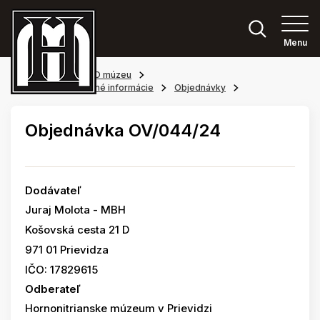
Menu
Hlavná stránka
O múzeu
Povinne zverejňované informácie
Objednávky
Objednávka OV/044/24
Dodávateľ
Juraj Molota - MBH
Košovská cesta 21 D
971 01 Prievidza
IČO: 17829615
Odberateľ
Hornonitrianske múzeum v Prievidzi