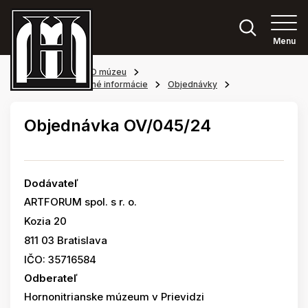
Menu
Hlavná stránka
O múzeu
Povinne zverejňované informácie
Objednávky
Objednávka OV/045/24
Dodávateľ
ARTFORUM spol. s r. o.
Kozia 20
811 03 Bratislava
IČO: 35716584
Odberateľ
Hornonitrianske múzeum v Prievidzi