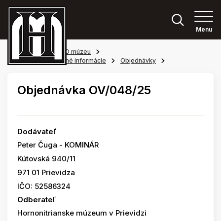
Menu
Hlavná stránka
O múzeu
Povinne zverejňované informácie
Objednávky
Objednávka OV/048/25
Dodávateľ
Peter Čuga - KOMINÁR
Kútovská 940/11
971 01 Prievidza
IČO: 52586324
Odberateľ
Hornonitrianske múzeum v Prievidzi