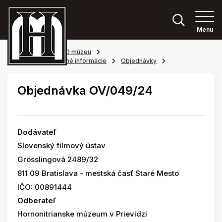
Menu
Hlavná stránka
O múzeu
Povinne zverejňované informácie
Objednávky
Objednávka OV/049/24
Dodávateľ
Slovenský filmový ústav
Grösslingová 2489/32
811 09 Bratislava - mestská časť Staré Mesto
IČO: 00891444
Odberateľ
Hornonitrianske múzeum v Prievidzi