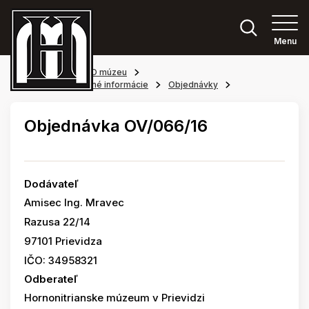
Menu
Hlavná stránka
O múzeu
Povinne zverejňované informácie
Objednávky
Objednávka OV/066/16
Dodávateľ
Amisec Ing. Mravec
Razusa 22/14
97101 Prievidza
IČO: 34958321
Odberateľ
Hornonitrianske múzeum v Prievidzi