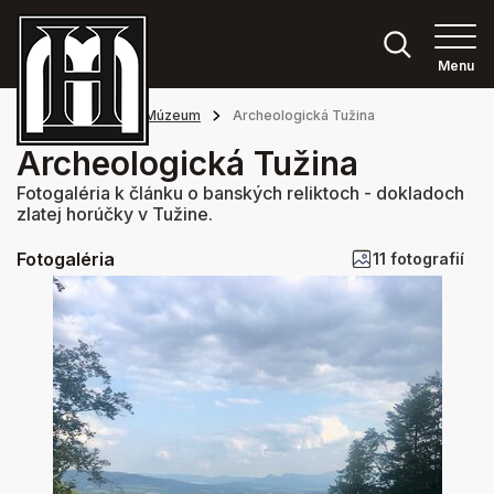
Menu
Hlavná stránka
Múzeum
Archeologická Tužina
Archeologická Tužina
Fotogaléria k článku o banských reliktoch - dokladoch
zlatej horúčky v Tužine.
Fotogaléria
11 fotografií