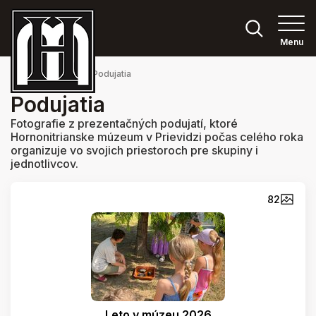
Menu
Hlavná stránka
Podujatia
Podujatia
Fotografie z prezentačných podujatí, ktoré
Hornonitrianske múzeum v Prievidzi počas celého roka
organizuje vo svojich priestoroch pre skupiny i
jednotlivcov.
82
Leto v múzeu 2026