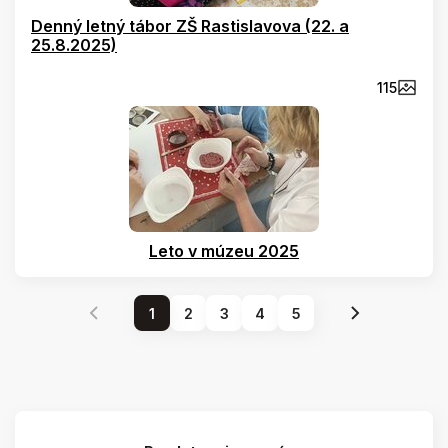
Denný letný tábor ZŠ Rastislavova (22. a
25.8.2025)
115
Leto v múzeu 2025
1
2
3
4
5