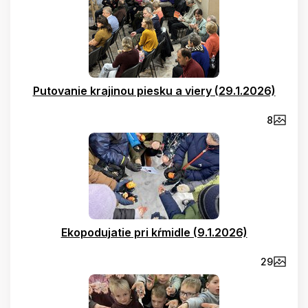
Putovanie krajinou piesku a viery (29.1.2026)
8
Ekopodujatie pri kŕmidle (9.1.2026)
29