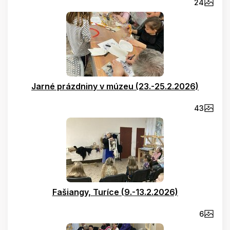
24
Jarné prázdniny v múzeu (23.-25.2.2026)
43
Fašiangy, Turíce (9.-13.2.2026)
6