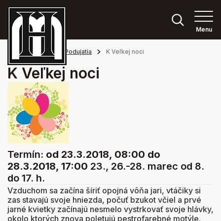
Menu
Hlavná stránka
Podujatia
K Veľkej noci
K Veľkej noci
Termín:
od 23.3.2018, 08:00
do
28.3.2018, 17:00
23., 26.-28. marec od 8.
do 17. h.
Vzduchom sa začína šíriť opojná vôňa jari, vtáčiky si
zas stavajú svoje hniezda, počuť bzukot včiel a prvé
jarné kvietky začínajú nesmelo vystrkovať svoje hlávky,
okolo ktorých znova poletujú pestrofarebné motýle.