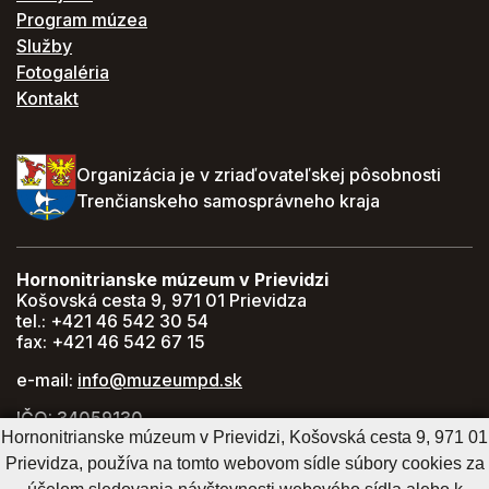
Program múzea
Služby
Fotogaléria
Kontakt
Organizácia je v zriaďovateľskej pôsobnosti
Trenčianskeho samosprávneho kraja
Hornonitrianske múzeum v Prievidzi
Košovská cesta 9, 971 01 Prievidza
tel.: +421 46 542 30 54
fax: +421 46 542 67 15
e-mail:
info@muzeumpd.sk
IČO: 34059130
Hornonitrianske múzeum v Prievidzi, Košovská cesta 9, 971 01
DIČ: 2021447274
Prievidza, používa na tomto webovom sídle súbory cookies za
GPS: 48.770071, 18.620043