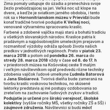
Zima pomaly ustupuje do úzadia a prenecháva svoje
žezlo prebúdzajúcej sa jari. Veľká noc už klope na
dvere, a keďže je sviatkom jarného obdobia, i tento
rok sa v
Horno
nitrianskom múzeu v Prievidzi
bude
konať tradičné tvorivé podujatie
K Veľkej noci
,
venované výtvarnému spracovaniu kraslíc.
Farbené a zdobené vajíčka majú starú a bohatú tradíciu
u všetkých slovanských národov. Kraslice patria k
pradávnym a najpôsobivejším umeleckým prejavom a
rozmanitosť výzdoby odráža spôsob života našich
predkov v jednotlivých regiónoch. Preto v
piatok 23.
marca 2018
a potom od
pondelka 26. marca
do
stredy 28. marca 2018
vždy v čase
od 8. do 17. h
v priestoroch múzea na Košovskej ceste 9 malým
i veľkým návštevníkom opäť predvedú rôzne techniky
zdobenia vajíčok ľudové umelkyne
Ľudmila Bátorová
a
Jana Slošiarová
. Tvorivá dielňa bude zameraná na
tvorbu kraslíc voskovou technikou, no skúsené
lektorky predstavia aj iné postupy ozdobovania so
zreteľom na zachovanie ľudových zvykov a tradícií.
Podujatie
je
určené
pre
širokú verejnosť
,
školské
kolektívy
(vyššie ročníky MŠ, všetky ročníky ZŠ a SŠ) i
záujmové združenia
. Návštevníci si budú
môcť