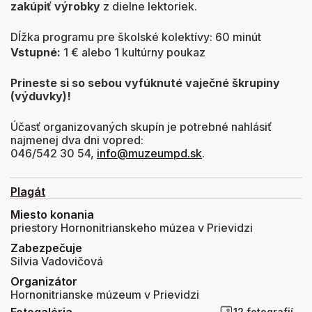
zakúpiť výrobky
z dielne lektoriek.
Dĺžka programu pre školské kolektívy: 60 minút
Vstupné:
1 € alebo 1 kultúrny poukaz
Prineste si so sebou vyfúknuté vaječné škrupiny
(výduvky)
!
Účasť organizovaných skupín je potrebné nahlásiť
najmenej dva dni vopred:
046/542 30 54,
info@muzeumpd.sk
.
Plagát
Miesto konania
priestory Hornonitrianskeho múzea v Prievidzi
Zabezpečuje
Silvia Vadovičová
Organizátor
Hornonitrianske múzeum v Prievidzi
Fotogaléria
12 fotografií