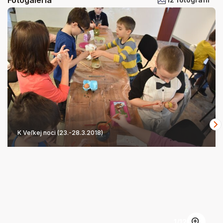
K Veľkej noci (23.-28.3.2018)
1
/
12