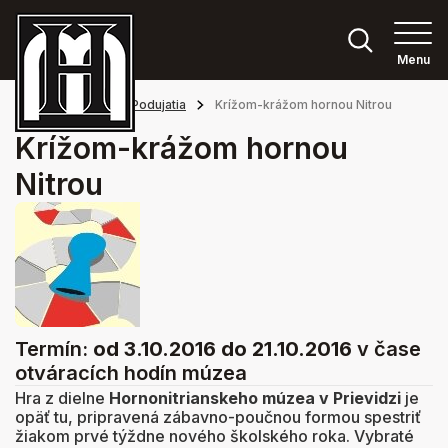
Menu
Hlavná stránka
Podujatia
Krížom-krážom hornou Nitrou
Krížom-krážom hornou
Nitrou
Termín:
od 3.10.2016
do 21.10.2016
v čase
otváracích hodín múzea
Hra z dielne
Hornonitrianskeho múzea v Prievidzi
je
opäť tu, pripravená zábavno-poučnou formou spestriť
žiakom prvé týždne nového školského roka. Vybraté