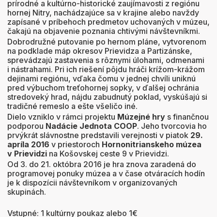
prírodné a kultúrno-historické zaujímavosti z regiónu
hornej Nitry, nachádzajúce sa v krajine alebo navždy
zapísané v príbehoch predmetov uchovaných v múzeu,
čakajú na objavenie poznania chtivými návštevníkmi.
Dobrodružné putovanie po hernom pláne, vytvorenom
na podklade máp okresov Prievidza a Partizánske,
sprevádzajú zastavenia s rôznymi úlohami, odmenami
i nástrahami. Pri ich riešení pôjdu hráči krížom-krážom
dejinami regiónu, vďaka čomu v jednej chvíli uniknú
pred výbuchom treťohornej sopky, v ďalšej ochránia
stredoveký hrad, nájdu zabudnutý poklad, vyskúšajú si
tradičné remeslo a ešte všeličo iné.
Dielo vzniklo v rámci projektu
Múzejné hry
s finančnou
podporou
Nadácie Jednota COOP
. Jeho tvorcovia ho
prvýkrát slávnostne predstavili verejnosti v piatok
29.
apríla 2016
v priestoroch
Hornonitrianskeho múzea
v Prievidzi
na Košovskej ceste 9 v Prievidzi.
Od 3. do 21. októbra 2016 je hra znova zaradená do
programovej ponuky múzea a v čase otváracích hodín
je k dispozícii návštevníkom v organizovaných
skupinách.
Vstupné: 1 kultúrny poukaz alebo 1€