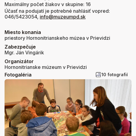
Maximálny počet žiakov v skupine: 16
Účasť na podujatí je potrebné nahlásiť vopred:
046/5423054,
info@muzeumpd.sk
Miesto konania
priestory Hornonitrianskeho múzea v Prievidzi
Zabezpečuje
Mgr. Ján Vingárik
Organizátor
Hornonitrianske múzeum v Prievidzi
Fotogaléria
10 fotografií