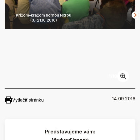
Krížom-krážom hornou Nitrou
(3.-21.10.2016)
1
/
10
14.09.2016
Vytlačiť stránku
Predstavujeme vám: