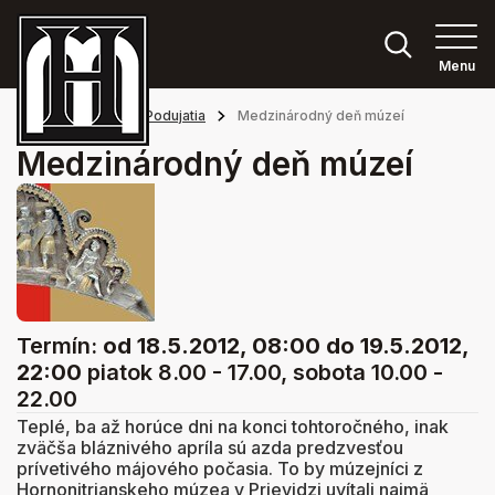
Menu
Hlavná stránka
Podujatia
Medzinárodný deň múzeí
Medzinárodný deň múzeí
Termín:
od 18.5.2012, 08:00
do 19.5.2012,
22:00
piatok 8.00 - 17.00, sobota 10.00 -
22.00
Teplé, ba až horúce dni na konci tohtoročného, inak
zväčša bláznivého apríla sú azda predzvesťou
prívetivého májového počasia. To by múzejníci z
Hornonitrianskeho múzea v Prievidzi uvítali najmä