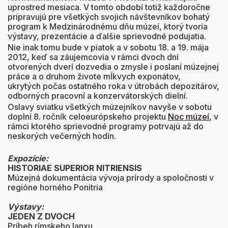
uprostred mesiaca. V tomto období totiž každoročne
pripravujú pre všetkých svojich návštevníkov bohatý
program k Medzinárodnému dňu múzeí, ktorý tvoria
výstavy, prezentácie a ďalšie sprievodné podujatia.
Nie inak tomu bude v piatok a v sobotu 18. a 19. mája
2012, keď sa záujemcovia v rámci dvoch dní
otvorených dverí dozvedia o zmysle i poslaní múzejnej
práce a o druhom živote mĺkvych exponátov,
ukrytých počas ostatného roka v útrobách depozitárov,
odborných pracovní a konzervátorských dielní.
Oslavy sviatku všetkých múzejníkov navyše v sobotu
doplní 8. ročník celoeurópskeho projektu
Noc múzeí
, v
rámci ktorého sprievodné programy potrvajú až do
neskorých večerných hodín.
Expozície:
HISTORIAE SUPERIOR NITRIENSIS
Múzejná dokumentácia vývoja prírody a spoločnosti v
regióne horného Ponitria
Výstavy:
JEDEN Z DVOCH
Príbeh rímskeho lanxu