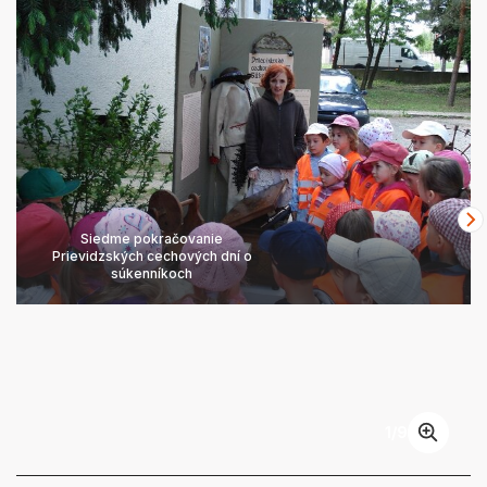
Siedme pokračovanie
Prievidzských cechových dní o
súkenníkoch
1
/
9