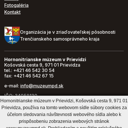
Fotogaléria
Kontakt
Organizácia je v zriaďovateľskej pôsobnosti
Trenčianskeho samosprávneho kraja
Hornonitrianske múzeum v Prievidzi
Košovská cesta 9, 971 01 Prievidza
tel.: +421 46 542 30 54
fax: +421 46 542 67 15
e-mail:
info@muzeumpd.sk
IČO: 34059130
Hornonitrianske múzeum v Prievidzi, Košovská cesta 9, 971 01
DIČ: 2021447274
Prievidza, používa na tomto webovom sídle súbory cookies za
GPS: 48.770071, 18.620043
účelom sledovania návštevnosti webového sídla alebo k
prispôsobeniu zobrazenia webových stránok