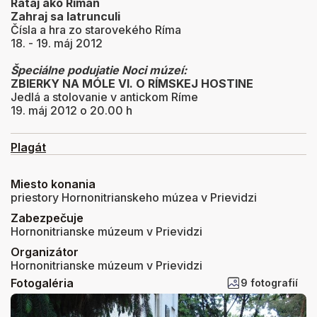
Rátaj ako Riman
Zahraj sa latrunculi
Čísla a hra zo starovekého Ríma
18. - 19. máj 2012
Špeciálne podujatie Noci múzeí:
ZBIERKY NA MÓLE VI. O RÍMSKEJ HOSTINE
Jedlá a stolovanie v antickom Ríme
19. máj 2012 o 20.00 h
Plagát
Miesto konania
priestory Hornonitrianskeho múzea v Prievidzi
Zabezpečuje
Hornonitrianske múzeum v Prievidzi
Organizátor
Hornonitrianske múzeum v Prievidzi
Fotogaléria
9 fotografií