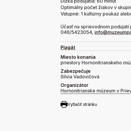
Dĺžka podujatia: 60 minút
Optimálny počet žiakov v skupi
Vstupné: 1 kultúrny poukaz aleb
Účasť na sprievodnom podujatí j
046/5423054,
info@muzeumpd
Plagát
Miesto konania
priestory Hornonitrianskeho múz
Zabezpečuje
Silvia Vadovičová
Organizátor
Hornonitrianske múzeum v Priev
Vytlačiť stránku