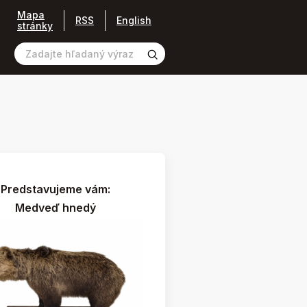
Mapa
RSS
English
stránky
Predstavujeme vám:
Medveď hnedý