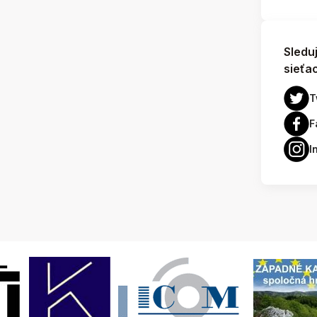
Sledu
sieťa
T
F
I