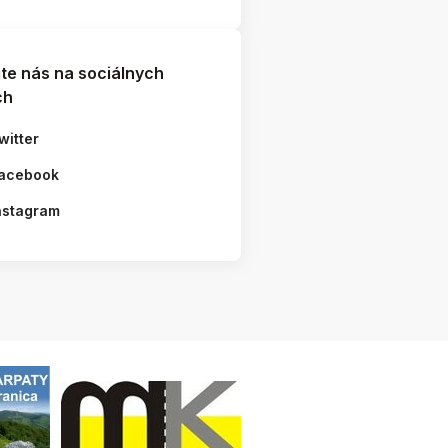
jte nás na sociálnych
ch
witter
acebook
nstagram