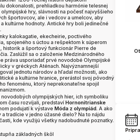
lu dokonalosti, prehliadkou harmónie telesnej
sa olympijské hry, slávnosti na počesť najvyššieho
ých športovcov, ale i vedcov a umelcov, aby
a kultúrne hodnoty. Antické hry boli jedinečné
.
nky kalokagatie, ekecheirie, poctivého
ia, spojeného s úctou a rešpektom k súperom
 historik a športový funkcionár Pierre de
Ot
očia. Zaslúžil sa o založenie Medzinárodného
ie práva usporiadať prvé novodobé Olympijské
licky v gréckych Aténach. Najvýznamnejší
agoval jednotu národov a hľadal možnosti, ako
ické a kultúrne hranice, prerástol svoj pôvodný
ého fenoménu, ktorý neprekonateľne spojil
humanizmom.
i novodobých olympijských hier, ich symboliku
om času rozvíjali, predstaví
Hornonitrianske
nom podujatí k výstave
Móda z olympiád
. A ako
 a tradície v jedno úžasné dielo? Na to nájdu
časti, kde využijú všetky nadobudnuté poznatky.
Pripr
 stupňa základných škôl