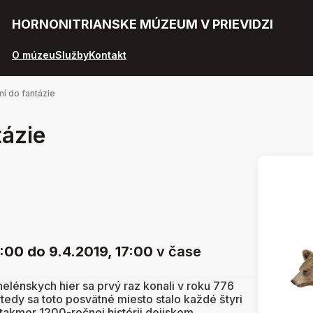
HORNONITRIANSKE MÚZEUM V PRIEVIDZI
O múzeu
Služby
Kontakt
ní do fantázie
tázie
8:00
do 9.4.2019, 17:00
v čase
helénskych hier sa prvý raz konali v roku 776
vtedy sa toto posvätné miesto stalo každé štyri
takmer 1200-ročnej histórii dejiskom