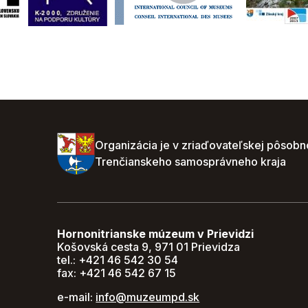
Organizácia je v zriaďovateľskej pôsobn
Trenčianskeho samosprávneho kraja
Hornonitrianske múzeum v Prievidzi
Košovská cesta 9, 971 01 Prievidza
tel.: +421 46 542 30 54
fax: +421 46 542 67 15
e-mail:
info@muzeumpd.sk