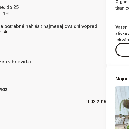
Cigán
ne: do 25
tkanic
o 1 €
e potrebné nahlásiť najmenej dva dni vopred:
Varen
.sk
.
slivko
lekvár
ea v Prievidzi
Najno
idzi
11.03.2019