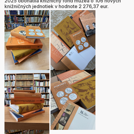
2025 obohatila knižničný fond múzea o 106 nových
knižničných jednotiek v hodnote 2 276,37 eur.