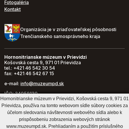
Fotogaléria
Kontakt
Organizácia je v zriaďovateľskej pôsobnosti
Trenčianskeho samosprávneho kraja
Hornonitrianske múzeum v Prievidzi
Košovská cesta 9, 971 01 Prievidza
tel.: +421 46 542 30 54
fax: +421 46 542 67 15
e-mail:
info@muzeumpd.sk
IČO: 34059130
Hornonitrianske múzeum v Prievidzi, Košovská cesta 9, 971 01
DIČ: 2021447274
Prievidza, používa na tomto webovom sídle súbory cookies za
GPS: 48.770071, 18.620043
účelom sledovania návštevnosti webového sídla alebo k
prispôsobeniu zobrazenia webových stránok
www.muzeumpd.sk. Prehliadaním a použitím príslušného
Cookies nastavenie
Cookies - viac informácií
Vyhlásenie o prístupnosti