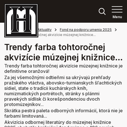
Menu
Hlavná stránka
Aktuality
Fond na podporu umenia 2025
Trendy farba tohtoročnej akvizície múzejnej knižnice...
Trendy farba tohtoročnej
akvizície múzejnej knižnice...
Trendy farba tohtoročnej akvizície múzejnej knižnice je
definitívne oranžová!
Za jej všemožnými odtieňmi sa ukrývajú prehľady
pražského vtáctva, abovsko-turnianskych šľachtických
sídiel, state o tradícii kuchárskych kníh,
numizmatických portrétoch, stránky s plánmi
pravekých sídlisk či korešpondenciou dvoch
protomúzejníkov...
Skrátka pestrá paleta odborných informácií, ktorá nie je
farbami limitovaná...
Akvizícia odbornej literatúry do múzejnej knižnice