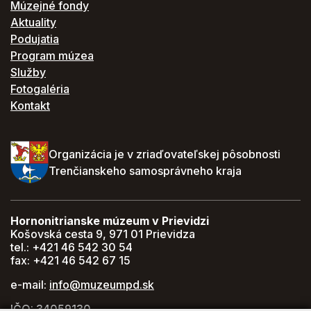
Múzejné fondy
Aktuality
Podujatia
Program múzea
Služby
Fotogaléria
Kontakt
Organizácia je v zriaďovateľskej pôsobnosti
Trenčianskeho samosprávneho kraja
Hornonitrianske múzeum v Prievidzi
Košovská cesta 9, 971 01 Prievidza
tel.: +421 46 542 30 54
fax: +421 46 542 67 15
e-mail:
info@muzeumpd.sk
IČO: 34059130