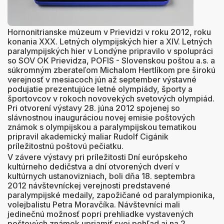
Hornonitrianske múzeum v Prievidzi v roku 2012, roku
konania XXX. Letných olympijských hier a XIV. Letných
paralympijských hier v Londýne pripravilo v spolupráci
so SOV OK Prievidza, POFIS - Slovenskou poštou a.s. a
súkromným zberateľom Michalom Hertlíkom pre širokú
verejnosť v mesiacoch jún až september výstavné
podujatie prezentujúce letné olympiády, športy a
športovcov v rokoch novovekých svetových olympiád.
Pri otvorení výstavy 28. júna 2012 spojenej so
slávnostnou inauguráciou novej emisie poštových
známok s olympijskou a paralympijskou tematikou
pripravil akademický maliar Rudolf Cigánik
príležitostnú poštovú pečiatku.
V závere výstavy pri príležitosti Dní európskeho
kultúrneho dedičstva a dní otvorených dverí v
kultúrnych ustanovizniach, boli dňa 18. septembra
2012 návštevníckej verejnosti predstavené
paralympijské medaily, zapožičané od paralympionika,
volejbalistu Petra Moravčíka. Návštevníci mali
jedinečnú možnosť popri prehliadke vystavených
poštových známok upriamiť svoj pohľad aj na 2