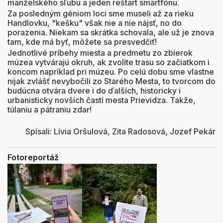
manželského sľubu a jeden reštart smartfónu.
Za posledným géniom loci sme museli až za rieku
Handlovku, "kešku" však nie a nie nájsť, no do
porazenia. Niekam sa skrátka schovala, ale už je znova
tam, kde má byť, môžete sa presvedčiť!
Jednotlivé príbehy miesta a predmetu zo zbierok
múzea vytvárajú okruh, ak zvolíte trasu so začiatkom i
koncom napríklad pri múzeu. Po celú dobu sme vlastne
nijak zvlášť nevybočili zo Starého Mesta, to tvorcom do
budúcna otvára dvere i do ďalších, historicky i
urbanisticky novších častí mesta Prievidza. Takže,
túlaniu a pátraniu zdar!
Spísali: Lívia Oršulová, Zita Radosová, Jozef Pekár
Fotoreportáž