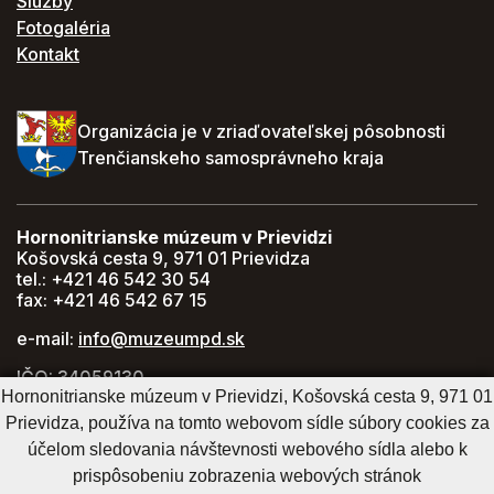
Služby
Fotogaléria
Kontakt
Organizácia je v zriaďovateľskej pôsobnosti
Trenčianskeho samosprávneho kraja
Hornonitrianske múzeum v Prievidzi
Košovská cesta 9, 971 01 Prievidza
tel.: +421 46 542 30 54
fax: +421 46 542 67 15
e-mail:
info@muzeumpd.sk
IČO: 34059130
Hornonitrianske múzeum v Prievidzi, Košovská cesta 9, 971 01
DIČ: 2021447274
Prievidza, používa na tomto webovom sídle súbory cookies za
GPS: 48.770071, 18.620043
účelom sledovania návštevnosti webového sídla alebo k
prispôsobeniu zobrazenia webových stránok