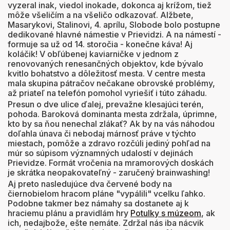
vyzeral inak, viedol inokade, dokonca aj krížom, tiež
môže všeličím a na všeličo odkazovať. Alžbete,
Masarykovi, Stalinovi, 4. aprílu, Slobode bolo postupne
dedikované hlavné námestie v Prievidzi. A na námestí -
formuje sa už od 14. storočia - konečne káva! Aj
koláčik! V obľúbenej kaviarničke v jednom z
renovovaných renesančných objektov, kde bývalo
kvitlo bohatstvo a dôležitosť mesta. V centre mesta
mala skupina pátračov nečakane obrovské problémy,
až priateľ na telefón pomohol vyriešiť i túto záhadu.
Presun o dve ulice ďalej, prevažne klesajúci terén,
pohoda. Baroková dominanta mesta zdržala, úprimne,
kto by sa ňou nenechal zlákať? Ak by na vás náhodou
doľahla únava či nebodaj márnosť práve v týchto
miestach, pomôže a zdravo rozčúli jediný pohľad na
múr so súpisom významných udalostí v dejinách
Prievidze. Formát vročenia na mramorových doskách
je skrátka neopakovateľný - zaručený brainwashing!
Aj preto nasledujúce dva červené body na
čiernobielom hracom pláne "vypálili" vcelku ľahko.
Podobne takmer bez námahy sa dostanete aj k
hraciemu plánu a pravidlám hry
Potulky s múzeom
, ak
ich, nedajbože, ešte nemáte. Zdržal nás iba nácvik