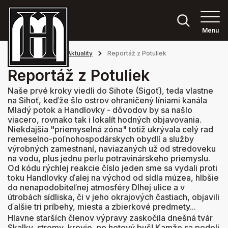
Menu
Hlavná stránka
Aktuality
Reportáž z Potuliek
Reportáž z Potuliek
Naše prvé kroky viedli do Sihote (Sigoť), teda vlastne
na Sihoť, keďže šlo ostrov ohraničený líniami kanála
Mladý potok a Handlovky - dôvodov by sa našlo
viacero, rovnako tak i lokalít hodných objavovania.
Niekdajšia "priemyselná zóna" totiž ukrývala celý rad
remeselno-poľnohospodárskych obydlí a služby
výrobných zamestnaní, naviazaných už od stredoveku
na vodu, plus jednu perlu potravinárskeho priemyslu.
Od kódu rýchlej reakcie číslo jeden sme sa vydali proti
toku Handlovky ďalej na východ od sídla múzea, hlbšie
do nenapodobiteľnej atmosféry Dlhej ulice a v
útrobách sídliska, či v jeho okrajových častiach, objavili
ďalšie tri príbehy, miesta a zbierkové predmety...
Hlavne starších členov výpravy zaskočila dnešná tvár
Skalky, stromy, krovie, no hotový buš! Kamže sa podeli