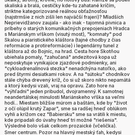
skaliská a bralá, cestičky kde-tu zahatané kríčím,
striktne kategorizované reálnou obťažnosťou
(najstrmšie z nich zišli len najväčší frajeri)? Mladších
Neprievidžanov zaujala - ako inak - tajomná pivnica a
príbehy o starých komunikačných prepojeniach Hradca
s Mariánskym vŕškom (visutý most), "komnaty" pod
Skalou a piaristického kláštora (tajné chodby z čias
reformácie a protireformácie) i legendárny tunel z
kláštora až do Bojníc, na hrad. Cesta hore Skotňou
ubiehala pomaly, "zahučaná" andezitová kopa už
neposkytuje vynikajúce zjazdové podmienky, ani
"cykloadrenalínová stezka" nenadchýna natoľko, ako
pred štyrmi desiatkami rokov. A na "sútoku" chodníkov
stále chýba drevený kríž, čo si už skoro nikto nepamätá
a ktorý kedysi vzali, vraj na opravu. Zato hore na
"výhľadni" jeden pribudol, dvojramenný. K samotnej
neandertálskej minulosti Mariánskeho vŕška sa veľmi
hodí... Miestam bližšie múrom a baštám, kde by "život
z očí olúpil krutý Zapar", sme sa radšej hneď oblúkom
vyhli a krížom cez "Babiersku" sme sa vrátili k miestu,
kde pripadali do úvahy hneď tri možné "riešenia".
Výsledné bolo však celkom prozaické (včelička).
Smer centrum. Pozor na hlavný mestský ťah, kedysi