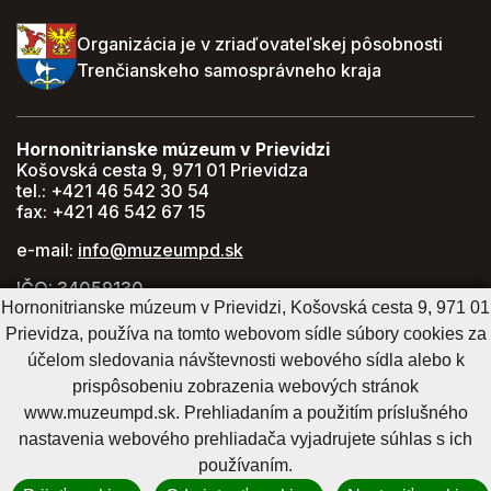
Organizácia je v zriaďovateľskej pôsobnosti
Trenčianskeho samosprávneho kraja
Hornonitrianske múzeum v Prievidzi
Košovská cesta 9, 971 01 Prievidza
tel.: +421 46 542 30 54
fax: +421 46 542 67 15
e-mail:
info@muzeumpd.sk
IČO: 34059130
Hornonitrianske múzeum v Prievidzi, Košovská cesta 9, 971 01
DIČ: 2021447274
Prievidza, používa na tomto webovom sídle súbory cookies za
GPS: 48.770071, 18.620043
účelom sledovania návštevnosti webového sídla alebo k
prispôsobeniu zobrazenia webových stránok
www.muzeumpd.sk. Prehliadaním a použitím príslušného
Cookies nastavenie
Cookies - viac informácií
Vyhlásenie o prístupnosti
nastavenia webového prehliadača vyjadrujete súhlas s ich
Technický prevádzkovateľ
Správca obsahu
používaním.
Generuje
CMS BUXUS