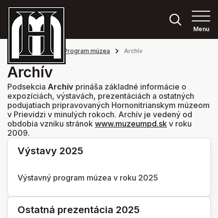
Menu
Hlavná stránka
Program múzea
Archív
Archív
Podsekcia
Archív
prináša základné informácie o
expozíciách, výstavách, prezentáciách a ostatných
podujatiach pripravovaných Hornonitrianskym múzeom
v Prievidzi v minulých rokoch. Archív je vedený od
obdobia vzniku stránok
www.muzeumpd.sk
v roku
2009.
Výstavy 2025
Výstavný program múzea v roku 2025
Ostatná prezentácia 2025