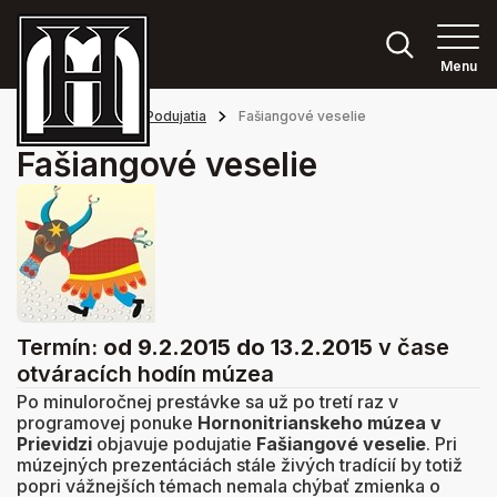
Menu
Hlavná stránka
Podujatia
Fašiangové veselie
Fašiangové veselie
Termín:
od 9.2.2015
do 13.2.2015
v čase
otváracích hodín múzea
Po minuloročnej prestávke sa už po tretí raz v
programovej ponuke
Hornonitrianskeho múzea v
Prievidzi
objavuje podujatie
Fašiangové veselie
. Pri
múzejných prezentáciách stále živých tradícií by totiž
popri vážnejších témach nemala chýbať zmienka o