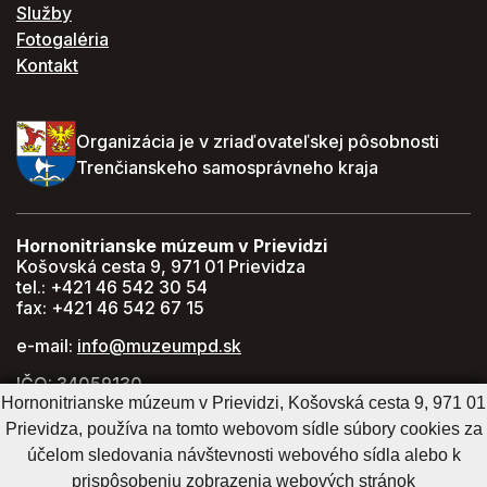
Služby
Fotogaléria
Kontakt
Organizácia je v zriaďovateľskej pôsobnosti
Trenčianskeho samosprávneho kraja
Hornonitrianske múzeum v Prievidzi
Košovská cesta 9, 971 01 Prievidza
tel.: +421 46 542 30 54
fax: +421 46 542 67 15
e-mail:
info@muzeumpd.sk
IČO: 34059130
Hornonitrianske múzeum v Prievidzi, Košovská cesta 9, 971 01
DIČ: 2021447274
Prievidza, používa na tomto webovom sídle súbory cookies za
GPS: 48.770071, 18.620043
účelom sledovania návštevnosti webového sídla alebo k
prispôsobeniu zobrazenia webových stránok