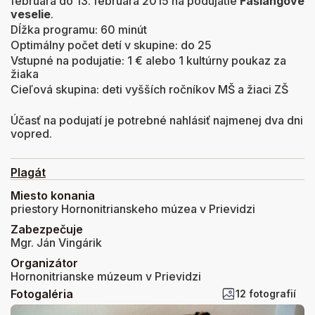
februára do 13. februára 2015 na podujatie
Fašiangové
veselie
.
Dĺžka programu: 60 minút
Optimálny počet detí v skupine: do 25
Vstupné na podujatie: 1 € alebo 1 kultúrny poukaz za
žiaka
Cieľová skupina: deti vyšších ročníkov MŠ a žiaci ZŠ
Účasť na podujatí je potrebné nahlásiť najmenej dva dni
vopred.
Plagát
Miesto konania
priestory Hornonitrianskeho múzea v Prievidzi
Zabezpečuje
Mgr. Ján Vingárik
Organizátor
Hornonitrianske múzeum v Prievidzi
Fotogaléria
12 fotografií