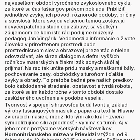
najveselšom období výročného zvykoslovného cyklu,
za ktoré sa čas fašiangov právom pokladá. Priblížiť
jednotlivé zvyky, ich pôvod, rôznorodé podoby, príčiny
a súvislosti, ktoré svojou vďačnou témou zostávajú
nevyčerpateľnou studnicou zábavy, sa všetkým
záujemcom celkom iste rád podujme múzejný
pedagóg Ján Vingárik. Vedomosti a informácie o živote
človeka v prirodzenom prostredí bude
prostredníctvom slov a obrazovej prezentácie nielen
odovzdávať, ale skrze dialógom s deťmi vyšších
ročníkov materských a žiakmi základných škôl aj
prijímať. Na rad tak určite prídu masky a maškarné bály,
pochovávanie basy, obchôdzky s turoňom i ďalšie
zvyky a obrady. To pretože bežné pre našich predkov
bolo každodenné strádanie, obetavosť a tvrdá robota,
za ktoré sa im každoročne v tomto období dostalo
zaslúženého uvoľnenia v podobe veselia.
Tvorivosť v spojení s hravosťou budú tvoriť aj základ
výroby fašiangových masiek z papiera a textílií. Hlavne
zvieracích masiek, medzi ktorými ako kráľ - zviera
symbolizujúce silu a plodnosť - vyníma sa turoň. Aj v
jeho mene pozývame všetkých návštevníkov
Hornonitrianskeho múzea v Prievidzi
v týždni od 9.