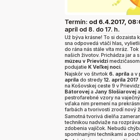
Termín:
od 6.4.2017, 08
apríl od 8. do 17. h.
Už býva krásne! To si dozaista 
sna odpovedá vtáčí hlas, vylietli
do rána nás stále víta mráz. To
našich životov. Prichádza jar a 
múzeu v Prievidzi
medzičasom s
podujatie
K Veľkej noci
.
Najskôr vo štvrtok
6. apríla
a v 
apríla
do stredy
12. apríla 2017
na Košovskej ceste 9 v Prievid
Bátorovej
a
Jany Slošiarovej
a
pestrofarebné vzory na vaječný
vďaka nim premení na prekrásnu 
farbách a tvorivosti zrodí nový ž
Samotná tvorivá dielňa zamera
technikou nadviaže na rozpráva
zdobenia vajíčok. Nebudú chýba
spomínanými technikami a pochá