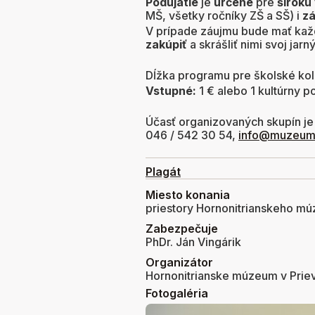
Podujatie
je
určené
pre
širokú
MŠ, všetky ročníky ZŠ a SŠ) i
zá
V prípade záujmu bude mať kaž
zakúpiť
a skrášliť nimi svoj jarn
Dĺžka programu pre školské kol
Vstupné:
1 € alebo 1 kultúrny 
Účasť organizovaných skupín je
046 / 542 30 54,
info@muzeum
Plagát
Miesto konania
priestory Hornonitrianskeho múz
Zabezpečuje
PhDr. Ján Vingárik
Organizátor
Hornonitrianske múzeum v Priev
Fotogaléria