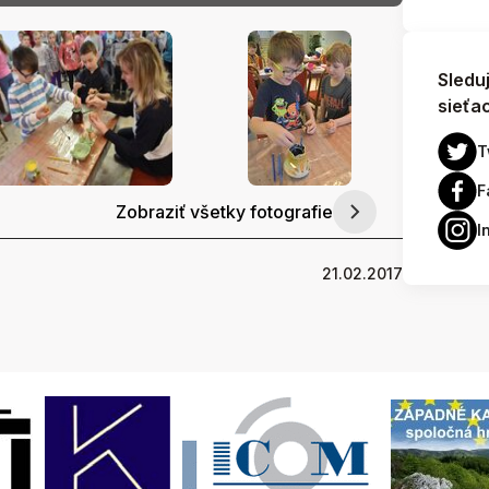
Sledu
sieťa
T
F
Zobraziť všetky fotografie
I
21.02.2017