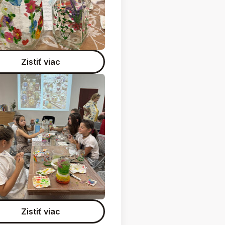
Zistiť viac
ej noci, tvorivé dielne
Zistiť viac