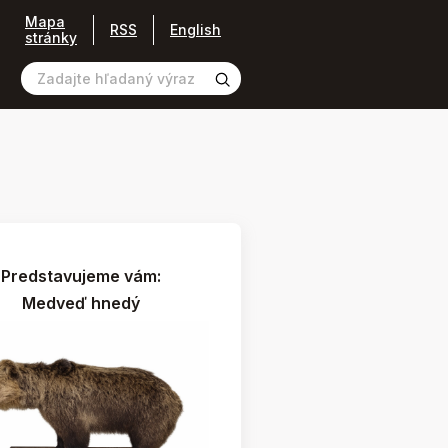
Mapa
RSS
English
stránky
Predstavujeme vám:
Medveď hnedý