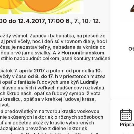
:00
do 12.4.2017, 17:00
6., 7., 10.-12.
každý všimol. Zapučali baburiatka, na pieseň zo
 aj prvé včely, noc i deň sú v rovnom diely, hoc i
k času je nezastaviteľný, nebadane sa vkráda do
Ot
s ňou prvé jarné sviatky. A v
Hornonitrianskom
tihlo nadobudnúť celkom jasné kontúry tradičné
piatok
7. apríla 2017
a potom od pondelka
10.
vždy v čase
od 8. do 17. h
v priestoroch múzea
zi opäť z fantázie ľudových umelkýň
Ľudmily
 hlavne malých i veľkých nadšencov rozkvitnú
ch škrupinách, opäť sa ľudový symbol života
kraslicu, opäť sa v krehkej ľudovej kráse,
ivot.
ná predovšetkým na tvorbu kraslíc voskovou
nie skúsených lektoriek o rôznych spôsoboch
ť ani početné ukážky kraslíc vytvorených
Pripr
dzajúcich prevažne z dielne lektoriek.