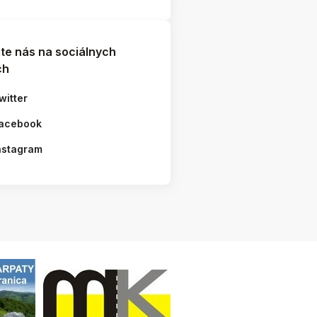
jte nás na sociálnych
ch
witter
acebook
nstagram