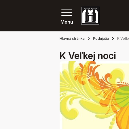
Menu
Hlavná stránka
Podujatia
K Veľk
K Veľkej noci