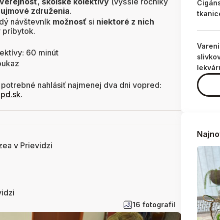
 verejnosť
,
školské kolektívy
(vyššie ročníky
Cigán
ujmové združenia
.
tkanic
dý návštevník
možnosť
si
niektoré z nich
ý príbytok.
Varen
ektívy: 60 minút
slivko
poukaz
lekvár
 potrebné nahlásiť najmenej dva dni vopred:
pd.sk
.
Najno
ea v Prievidzi
idzi
16 fotografií