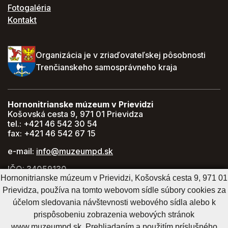
Fotogaléria
Kontakt
Organizácia je v zriaďovateľskej pôsobnosti
Trenčianskeho samosprávneho kraja
Hornonitrianske múzeum v Prievidzi
Košovská cesta 9, 971 01 Prievidza
tel.: +421 46 542 30 54
fax: +421 46 542 67 15
e-mail:
info@muzeumpd.sk
IČO: 34059130
DIČ: 2021447274
Hornonitrianske múzeum v Prievidzi, Košovská cesta 9, 971 01
Prievidza, používa na tomto webovom sídle súbory cookies za
GPS: 48.770071, 18.620043
účelom sledovania návštevnosti webového sídla alebo k
prispôsobeniu zobrazenia webových stránok
www.muzeumpd.sk. Prehliadaním a použitím príslušného
Cookies nastavenie
Cookies - viac informácií
Vyhlásenie o prístupnosti