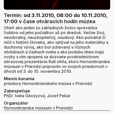
Termín:
od 3.11.2010, 08:00
do 10.11.2010,
17:00
v čase otváracích hodín múzea
Oheň ako jeden zo základných živlov sprevádza
ľudstvo od jeho počiatkov až po dnešok. Večne živý,
neodvratný, neuchopiteľný, osudový. Ako pomáhal či
ničil v histórii človeka, ako vplýval na jeho materiálny a
duchovný vývoj, ako bol uctievaný v rôznych
obdobiach a častiach sveta a akú podobu dnes majú
zvyky s ním spojené sa dozviete prostredníctvom
obrazovej prezentácie Kult ohňa, ktorú Hornonitrianske
múzeum v Prievidzi pripravilo vo svojich priestoroch v
dňoch od 3. do 10. novembra 2010.
Miesto konania
priestory Hornonitrianskeho múzea v Prievidzi
Zabezpečuje
PhDr. Iveta Géczyová, Jozef Pekár
Organizátor
Hornonitrianske múzeum v Prievidzi