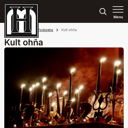
Menu
Hlavná stránka
Podujatia
Kult ohňa
Kult ohňa