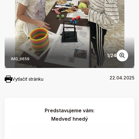
1
/
24
IMG_6659
22.04.2025
Vytlačiť stránku
Predstavujeme vám:
Medveď hnedý