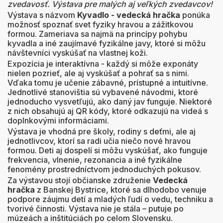
zvedavosť. Výstava pre malých aj veľkých zvedavcov!
Výstava s názvom
Kyvadlo - vedecká hračka
ponúka
možnosť spoznať svet fyziky hravou a zážitkovou
formou. Zameriava sa najmä na princípy pohybu
kyvadla a iné zaujímavé fyzikálne javy, ktoré si môžu
návštevníci vyskúšať na vlastnej koži.
Expozícia je interaktívna - každý si môže exponáty
nielen pozrieť, ale aj vyskúšať a pohrať sa s nimi.
Vďaka tomu je učenie zábavné, prístupné a intuitívne.
Jednotlivé stanovištia sú vybavené návodmi, ktoré
jednoducho vysvetľujú, ako daný jav funguje. Niektoré
z nich obsahujú aj QR kódy, ktoré odkazujú na videá s
doplnkovými informáciami.
Výstava je vhodná pre školy, rodiny s deťmi, ale aj
jednotlivcov, ktorí sa radi učia niečo nové hravou
formou. Deti aj dospelí si môžu vyskúšať, ako funguje
frekvencia, vlnenie, rezonancia a iné fyzikálne
fenomény prostredníctvom jednoduchých pokusov.
Za výstavou stojí občianske združenie
Vedecká
hračka
z Banskej Bystrice, ktoré sa dlhodobo venuje
podpore záujmu detí a mladých ľudí o vedu, techniku a
tvorivé činnosti. Výstava nie je stála – putuje po
múzeách a inštitúciách po celom Slovensku.