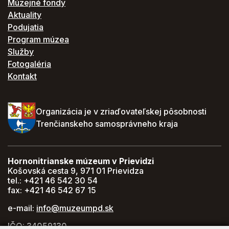
Múzejné fondy
Aktuality
Podujatia
Program múzea
Služby
Fotogaléria
Kontakt
Organizácia je v zriaďovateľskej pôsobnosti
Trenčianskeho samosprávneho kraja
Hornonitrianske múzeum v Prievidzi
Košovská cesta 9, 971 01 Prievidza
tel.: +421 46 542 30 54
fax: +421 46 542 67 15
e-mail:
info@muzeumpd.sk
IČO: 34059130