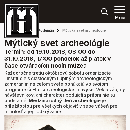
Menu
Hlavná stránka
Podujatia
Mýtický svet archeológie
Mýtický svet archeológie
Termín:
od 19.10.2018, 08:00
do
31.10.2018, 17:00
pondelok až piatok v
čase otváracích hodín múzea
Každoročne tretiu októbrovú sobotu organizácie
i inštitúcie s čiastočným i úplným archeologickým
zameraním na celom svete ponúkajú vo svojom
programe čo-to "archeologické" navyše. Vek a záujmy
návštevníkov, ani charakter podujatia pritom nie sú
podstatné:
Medzinárodný deň archeológie
je
príležitosťou pre všetkých objaviť v sebe vášeň pre
minulosť a jej "odkrývanie".