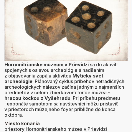
Hornonitrianske múzeum v Prievidzi
sa do aktivít
spojených s oslavou archeológie a nadšením
z objavovania zapája aktivitou
Mýtický svet
archeológie
. Plánovaný cyklus príbehov netradičných
archeologických nálezov začína jedným z najmenších
predmetov v celom zbierkovom fonde múzea -
hracou kockou z Vyšehradu
. Pri príbehu predmetu
i exponáte samotnom sa návštevníci môžu pristaviť
v priestoroch múzejného foyer približne do konca
októbra.
Miesto konania
priestory Hornonitrianskeho múzea v Prievidzi