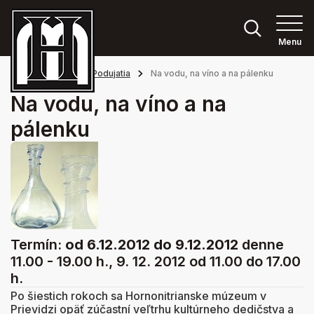
Menu
Hlavná stránka
Podujatia
Na vodu, na víno a na pálenku
Na vodu, na víno a na
pálenku
Termín:
od 6.12.2012
do 9.12.2012
denne
11.00 - 19.00 h., 9. 12. 2012 od 11.00 do 17.00
h.
Po šiestich rokoch sa Hornonitrianske múzeum v
Prievidzi opäť zúčastní veľtrhu kultúrneho dedičstva a