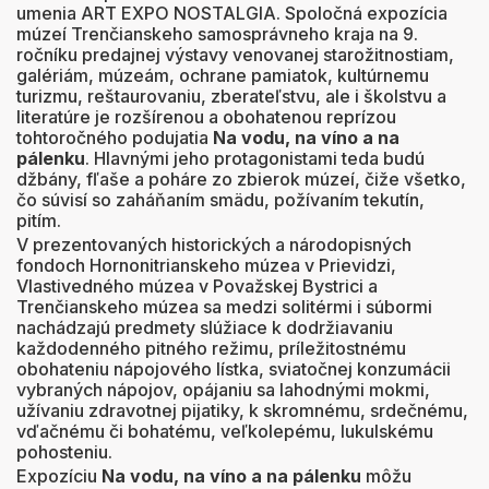
umenia ART EXPO NOSTALGIA. Spoločná expozícia
múzeí Trenčianskeho samosprávneho kraja na 9.
ročníku predajnej výstavy venovanej starožitnostiam,
galériám, múzeám, ochrane pamiatok, kultúrnemu
turizmu, reštaurovaniu, zberateľstvu, ale i školstvu a
literatúre je rozšírenou a obohatenou reprízou
tohtoročného podujatia
Na vodu, na víno a na
pálenku
. Hlavnými jeho protagonistami teda budú
džbány, fľaše a poháre zo zbierok múzeí, čiže všetko,
čo súvisí so zaháňaním smädu, požívaním tekutín,
pitím.
V prezentovaných historických a národopisných
fondoch Hornonitrianskeho múzea v Prievidzi,
Vlastivedného múzea v Považskej Bystrici a
Trenčianskeho múzea sa medzi solitérmi i súbormi
nachádzajú predmety slúžiace k dodržiavaniu
každodenného pitného režimu, príležitostnému
obohateniu nápojového lístka, sviatočnej konzumácii
vybraných nápojov, opájaniu sa lahodnými mokmi,
užívaniu zdravotnej pijatiky, k skromnému, srdečnému,
vďačnému či bohatému, veľkolepému, lukulskému
pohosteniu.
Expozíciu
Na vodu, na víno a na pálenku
môžu