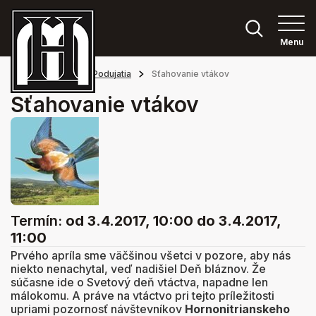
Menu
Hlavná stránka
Podujatia
Sťahovanie vtákov
Sťahovanie vtákov
Termín:
od 3.4.2017, 10:00
do 3.4.2017,
11:00
Prvého apríla sme väčšinou všetci v pozore, aby nás
niekto nenachytal, veď nadišiel Deň bláznov. Že
súčasne ide o Svetový deň vtáctva, napadne len
málokomu. A práve na vtáctvo pri tejto príležitosti
upriami pozornosť návštevníkov
Hornonitrianskeho