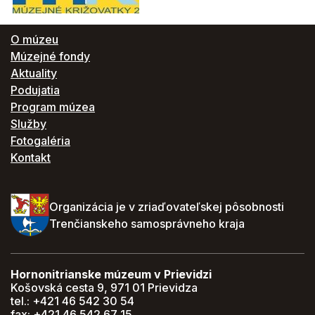
O múzeu
Múzejné fondy
Aktuality
Podujatia
Program múzea
Služby
Fotogaléria
Kontakt
Organizácia je v zriaďovateľskej pôsobnosti
Trenčianskeho samosprávneho kraja
Hornonitrianske múzeum v Prievidzi
Košovská cesta 9, 971 01 Prievidza
tel.: +421 46 542 30 54
fax: +421 46 542 67 15