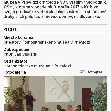
múzea v Prievidzi
ornitológ
RNDr. Vladimír Slobodník,
CSc.
, ktorý sa v pondelok
3. apríla 2017
o
10. h
vo
svojej prednáške veľmi aktuálne sústredí na sťahovavé
druhy a ich prílet zo zimovísk domov, na Slovensko.
Plagát
Miesto konania
priestory Hornonitrianskeho múzea v Prievidzi
Zabezpečuje
PhDr. Ján Vingárik
Organizátor
Hornonitrianske múzeum v Prievidzi
Fotogaléria
5 fotografií