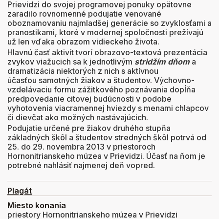
Prievidzi do svojej programovej ponuky opätovne
zaradilo rovnomenné podujatie venované
oboznamovaniu najmladšej generácie so zvyklosťami a
pranostikami, ktoré v modernej spoločnosti prežívajú
už len vďaka obrazom vidieckeho života.
Hlavnú časť aktivít tvorí obrazovo-textová prezentácia
zvykov viažucich sa k jednotlivým
stridžím dňom
a
dramatizácia niektorých z nich s aktívnou
účasťou samotných žiakov a študentov. Výchovno-
vzdelávaciu formu zážitkového poznávania dopĺňa
predpovedanie citovej budúcnosti v podobe
vyhotovenia viacramennej hviezdy s menami chlapcov
či dievčat ako možných nastávajúcich.
Podujatie určené pre žiakov druhého stupňa
základných škôl a študentov stredných škôl potrvá od
25. do 29. novembra 2013 v priestoroch
Hornonitrianskeho múzea v Prievidzi. Účasť na ňom je
potrebné nahlásiť najmenej deň vopred.
Plagát
Miesto konania
priestory Hornonitrianskeho múzea v Prievidzi