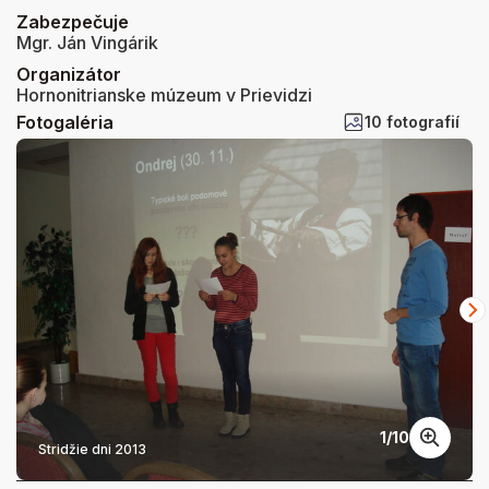
Zabezpečuje
Mgr. Ján Vingárik
Organizátor
Hornonitrianske múzeum v Prievidzi
Fotogaléria
10 fotografií
1
/
10
Stridžie dni 2013