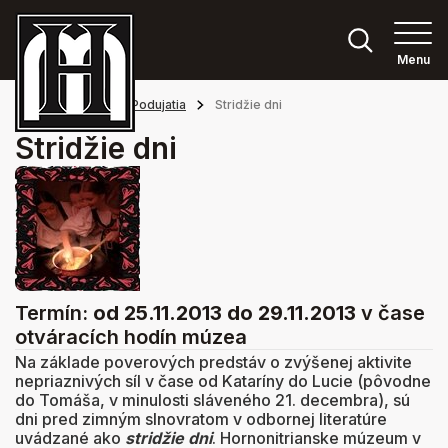
Menu
Hlavná stránka
Podujatia
Stridžie dni
Stridžie dni
Termín:
od 25.11.2013
do 29.11.2013
v čase
otváracích hodín múzea
Na základe poverových predstáv o zvýšenej aktivite
nepriaznivých síl v čase od Kataríny do Lucie (pôvodne
do Tomáša, v minulosti sláveného 21. decembra), sú
dni pred zimným slnovratom v odbornej literatúre
uvádzané ako
stridžie dni
. Hornonitrianske múzeum v