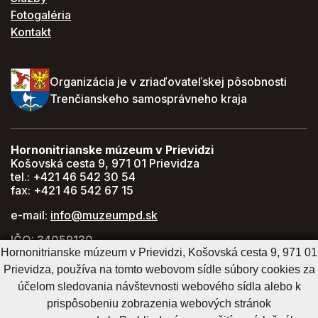
Fotogaléria
Kontakt
Organizácia je v zriaďovateľskej pôsobnosti
Trenčianskeho samosprávneho kraja
Hornonitrianske múzeum v Prievidzi
Košovská cesta 9, 971 01 Prievidza
tel.: +421 46 542 30 54
fax: +421 46 542 67 15
e-mail:
info@muzeumpd.sk
IČO: 34059130
Hornonitrianske múzeum v Prievidzi, Košovská cesta 9, 971 01
DIČ: 2021447274
Prievidza, používa na tomto webovom sídle súbory cookies za
GPS: 48.770071, 18.620043
účelom sledovania návštevnosti webového sídla alebo k
prispôsobeniu zobrazenia webových stránok