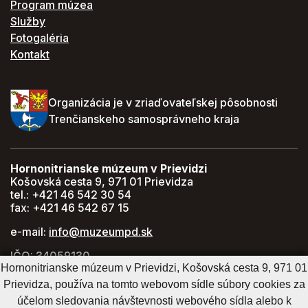
Program múzea
Služby
Fotogaléria
Kontakt
Organizácia je v zriaďovateľskej pôsobnosti
Trenčianskeho samosprávneho kraja
Hornonitrianske múzeum v Prievidzi
Košovská cesta 9, 971 01 Prievidza
tel.: +421 46 542 30 54
fax: +421 46 542 67 15
e-mail:
info@muzeumpd.sk
IČO: 34059130
Hornonitrianske múzeum v Prievidzi, Košovská cesta 9, 971 01
DIČ: 2021447274
Prievidza, používa na tomto webovom sídle súbory cookies za
GPS: 48.770071, 18.620043
účelom sledovania návštevnosti webového sídla alebo k