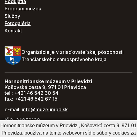
Podujatia
Program múzea
Služby
Fotogaléria
Kontakt
Organizácia je v zriaďovateľskej pôsobnosti
Trenčianskeho samosprávneho kraja
Hornonitrianske múzeum v Prievidzi
Košovská cesta 9, 971 01 Prievidza
tel.: +421 46 542 30 54
fax: +421 46 542 67 15
e-mail:
info@muzeumpd.sk
IČO: 34059130
Hornonitrianske múzeum v Prievidzi, Košovská cesta 9, 971 01
DIČ: 2021447274
Prievidza, používa na tomto webovom sídle súbory cookies za
GPS: 48.770071, 18.620043