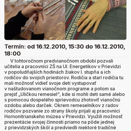
Termín:
od 16.12.2010, 15:30
do 16.12.2010,
18:00
V tohtoročnom predvianočnom období pozvali
učitelia a pracovníci ZŠ na Ul. Energetikov v Prievidzi
v popoludňajších hodinách žiakov I. stupňa a ich
rodičov do svojich priestorov. Rodičia a starí rodičia tu
mali možnosť vidieť svoje deti vystupovať
v naštudovanom vianočnom programe a potom sa
prejsť „Uličkou remesiel“, kde si mohli deti samé alebo
s pomocou dospelého sprievodcu zhotoviť vianočnú
ozdobu alebo darček. Okrem remeselníkov z radov
rodičov pozvanie zo strany školy prijali aj pracovníci
Hornonitrianskeho múzea v Prievidzi. Využili možnosť
prezentácie svojej činnosti priamo na pôde jednej
z prievidzských škôl a predviedli niektoré tradičné