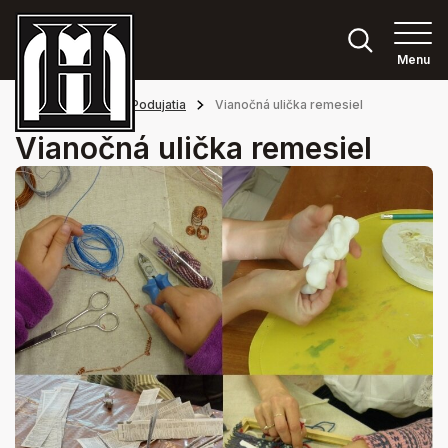
Menu
Hlavná stránka
Podujatia
Vianočná ulička remesiel
Vianočná ulička remesiel