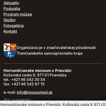
Aktuality
Podujatia
Program múzea
Služby
Fotogaléria
Kontakt
Organizácia je v zriaďovateľskej pôsobnosti
Trenčianskeho samosprávneho kraja
Hornonitrianske múzeum v Prievidzi
Košovská cesta 9, 971 01 Prievidza
tel.: +421 46 542 30 54
fax: +421 46 542 67 15
e-mail:
info@muzeumpd.sk
IČO: 34059130
DIČ: 2021447274
Hornonitrianske múzeum v Prievidzi, Košovská cesta 9, 971 01