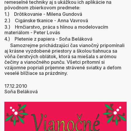
remeselné techniky aj s ukážkou ich aplikácie na
pôvodnom zbierkovom predmete:
1.) Drôtikovanie - Milena Gundová
2.) Cigánske tkanice - Anna Vavrová
3.) Hrnčiarstvo, práca s hlinou a modelovacím
materiálom - Peter Lovás
4.) Pletenie z papiera - Soňa Beláková
Samozrejme prichádzajúci čas vianočný pripomínali
aj krásne vyzdobené priestory a školou tiahnuca sa
vôňa čerstvých oblátok, ktorá sa miešala s arómou
čečiny a vianočného punču. Všetci prítomní si
vzájomne popriali príjemne strávené sviatky a deťom
veselé blížiace sa prázdniny.
17.12.201
Soňa Beláková