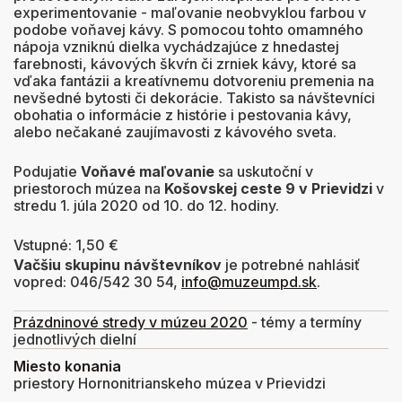
experimentovanie - maľovanie neobvyklou farbou v
podobe voňavej kávy. S pomocou tohto omamného
nápoja vzniknú dielka vychádzajúce z hnedastej
farebnosti, kávových škvŕn či zrniek kávy, ktoré sa
vďaka fantázii a kreatívnemu dotvoreniu premenia na
nevšedné bytosti či dekorácie. Takisto sa návštevníci
obohatia o informácie z histórie i pestovania kávy,
alebo nečakané zaujímavosti z kávového sveta.
Podujatie
Voňavé maľovanie
sa uskutoční v
priestoroch múzea na
Košovskej ceste 9 v Prievidzi
v
stredu 1. júla 2020 od 10. do 12. hodiny.
Vstupné: 1,50 €
Vačšiu skupinu návštevníkov
je potrebné nahlásiť
vopred: 046/542 30 54,
info@muzeumpd.sk
.
Prázdninové stredy v múzeu 2020
- témy a termíny
jednotlivých dielní
Miesto konania
priestory Hornonitrianskeho múzea v Prievidzi