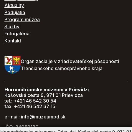
Aktuality
Podujatia
Program múzea
Služby
Fotogaléria
Kontakt
Organizácia je v zriaďovateľskej pôsobnosti
Trenčianskeho samosprávneho kraja
Hornonitrianske múzeum v Prievidzi
Košovská cesta 9, 971 01 Prievidza
tel.: +421 46 542 30 54
fax: +421 46 542 67 15
e-mail:
info@muzeumpd.sk
IČO: 34059130