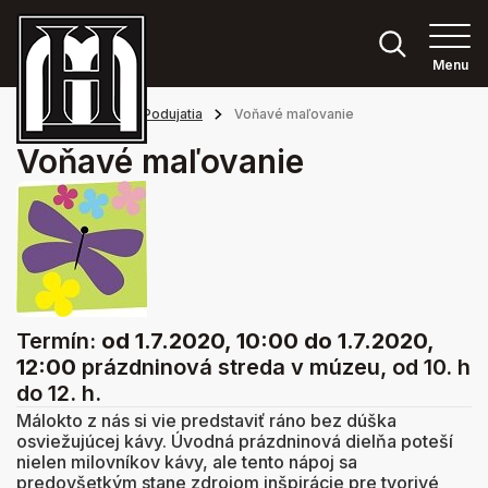
Menu
Hlavná stránka
Podujatia
Voňavé maľovanie
Voňavé maľovanie
Termín:
od 1.7.2020, 10:00
do 1.7.2020,
12:00
prázdninová streda v múzeu, od 10. h
do 12. h.
Málokto z nás si vie predstaviť ráno bez dúška
osviežujúcej kávy. Úvodná prázdninová dielňa poteší
nielen milovníkov kávy, ale tento nápoj sa
predovšetkým stane zdrojom inšpirácie pre tvorivé