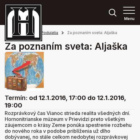
Menu
Hlavná stránka
Podujatia
Za poznaním sveta: Aljaška
Za poznaním sveta: Aljaška
Termín:
od 12.1.2016, 17:00
do 12.1.2016,
19:00
Rozprávkový čas Vianoc strieda realita všedných dní.
Hornonitrianske múzeum v Prievidzi preto všetkým
záujemcom o krásy Zeme ponúka spestrenie rozbehu
do nového roka v podobe priblíženia už dlho
dobývanej, no stále celkom nedobytej rozprávkovej