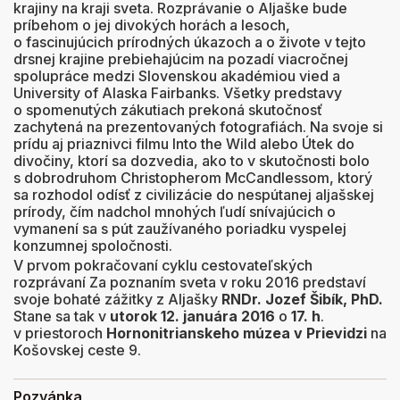
krajiny na kraji sveta. Rozprávanie o Aljaške bude
príbehom o jej divokých horách a lesoch,
o fascinujúcich prírodných úkazoch a o živote v tejto
drsnej krajine prebiehajúcim na pozadí viacročnej
spolupráce medzi Slovenskou akadémiou vied a
University of Alaska Fairbanks. Všetky predstavy
o spomenutých zákutiach prekoná skutočnosť
zachytená na prezentovaných fotografiách. Na svoje si
prídu aj priaznivci filmu Into the Wild alebo Útek do
divočiny, ktorí sa dozvedia, ako to v skutočnosti bolo
s dobrodruhom Christopherom McCandlessom, ktorý
sa rozhodol odísť z civilizácie do nespútanej aljašskej
prírody, čím nadchol mnohých ľudí snívajúcich o
vymanení sa s pút zaužívaného poriadku vyspelej
konzumnej spoločnosti.
V prvom pokračovaní cyklu cestovateľských
rozprávaní Za poznaním sveta v roku 2016 predstaví
svoje bohaté zážitky z Aljašky
RNDr. Jozef Šibík, PhD.
Stane sa tak v
utorok 12. januára 2016
o
17. h
.
v priestoroch
Hornonitrianskeho múzea v Prievidzi
na
Košovskej ceste 9.
Pozvánka