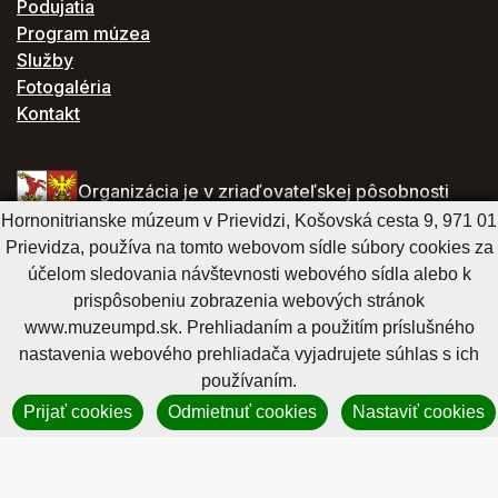
Podujatia
Program múzea
Služby
Fotogaléria
Kontakt
Organizácia je v zriaďovateľskej pôsobnosti
Trenčianskeho samosprávneho kraja
Hornonitrianske múzeum v Prievidzi, Košovská cesta 9, 971 01
Prievidza, používa na tomto webovom sídle súbory cookies za
účelom sledovania návštevnosti webového sídla alebo k
Hornonitrianske múzeum v Prievidzi
prispôsobeniu zobrazenia webových stránok
Košovská cesta 9, 971 01 Prievidza
www.muzeumpd.sk. Prehliadaním a použitím príslušného
tel.: +421 46 542 30 54
nastavenia webového prehliadača vyjadrujete súhlas s ich
fax: +421 46 542 67 15
používaním.
e-mail:
info@muzeumpd.sk
Prijať cookies
Odmietnuť cookies
Nastaviť cookies
IČO: 34059130
DIČ: 2021447274