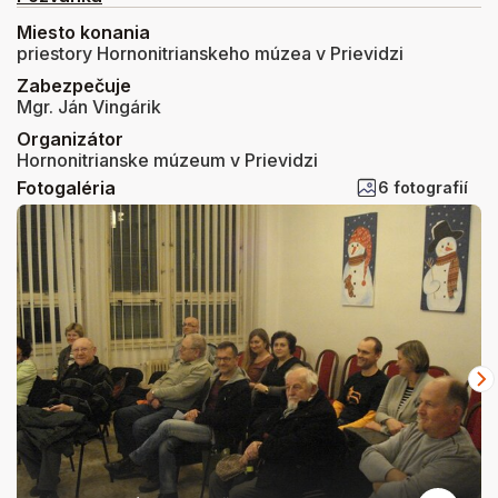
Miesto konania
priestory Hornonitrianskeho múzea v Prievidzi
Zabezpečuje
Mgr. Ján Vingárik
Organizátor
Hornonitrianske múzeum v Prievidzi
Fotogaléria
6 fotografií