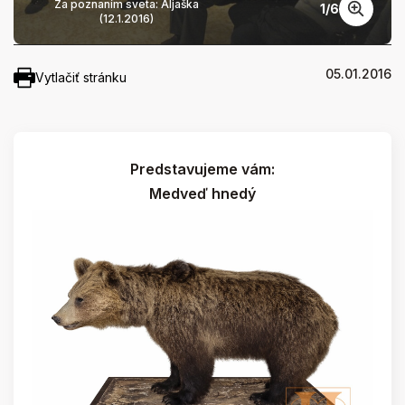
Za poznaním sveta: Aljaška
1
/
6
(12.1.2016)
05.01.2016
Vytlačiť stránku
Predstavujeme vám:
Medveď hnedý