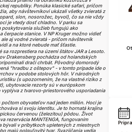
ádza priamo na obratníku kozorožca v
kej republiky. Ponúka klasické safari, pričom
a, aby návštevníkovi ukázali všetky zvieratá z
eopard, slon, nosorožec, byvol), čo sa nie vždy
oci je vtedy dosť chladno. V parku sa
 poskytovania služieb fungujú ako
 čerpacie stanice. V NP Kruger možno vidieť
 ale aj vodné zvieratá - pričom návštevník
vidí a na ktoré nebude mať šťastie.
Ot
sa rozprestiera na území štátov JAR a Lesoto.
ázov Drakensberg pochádza od holandských
pripomínali dračí chrbát. Pôvodný domorodý
á "hradbu z oštepov" - v tomto prípade ide o
rchov v podobe stolových hôr. V národných
ristiku (s upozornením, že na vlastné riziko z
), ubytovacie rezorty sú v európskom
 vyplýva z tvarovo-priestorového usporiadania
 počtom obyvateľov nad jeden milión. Hoci je
ováva si svoju identitu. Je to hornatá krajina
ickou červenou (železitou) pôdou. Život
áva rezervácia MANTENGA, fungovaním
Pripr
 bývali v príbytkoch upletených z miestnych
lebo majú polguľovitý tvar. Svazijčania vedia