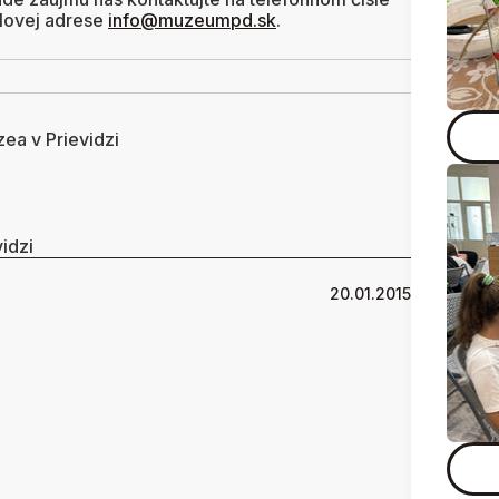
lovej adrese
info@muzeumpd.sk
.
ea v Prievidzi
idzi
20.01.2015