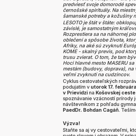
predviesť svoje domorodé spevy
černošské spirituály. Na miest
šamanské potreby a kožušiny na
LESOTO je štát v štáte: obklopu
závislé, je samostatným kráľov
Rozprestiera sa na náhornej pl
oblečení a spôsobe života, ktor
Afriky, na aké sú zvyknutí Eur
KOME - skalný previs, pod ktor
trusu zvierat. O tom, že tam bý
Hoci hlavné mesto MASERU s
mestám (budovy, doprava), na v
veľmi zvyknutí na cudzincov.
Cyklus cestovateľských rozprá
podujatím v
utorok 17. február
v Prievidzi
na
Košovskej ceste
spoznávanie vzácností prírody 
návštevníkom z pohľadu gymnaz
PaedDr. Bohdan Cagáň
. Teším
Výzva!
Staňte sa aj vy cestovateľmi, kto
svete slovom i obrazom. V príp