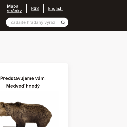
Mapa
RSS
English
stránky
Predstavujeme vám:
Medveď hnedý