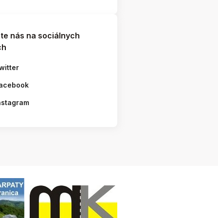
jte nás na sociálnych
ch
witter
acebook
nstagram