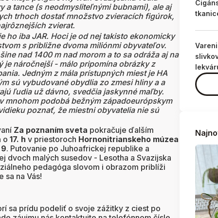
Cigán
 a tance (s neodmysliteľnými bubnami), ale aj
tkanic
nych trhoch dostať množstvo zvieracích figúrok,
jrôznejších zvierat.
je ho iba JAR. Hoci je od nej takisto ekonomicky
stvom s približne dvoma miliónmi obyvateľov.
Varen
ošine nad 1400 m nad morom a to sa odráža aj na
slivko
ý je náročnejší - málo pripomína obrázky z
lekvár
ópania. Jedným z mála prístupných miest je HA
ým sú vybudované obydlia zo zmesi hliny a a
vajú ľudia už dávno, svedčia jaskynné maľby.
a v mnohom podobá bežným západoeurópskym
idieku poznať, že miestni obyvatelia nie sú
vaní
Za poznaním sveta
pokračuje ďalším
Najno
a
o
17. h
v priestoroch
Hornonitrianskeho múzea
 9
. Putovanie po Juhoafrickej republike a
jej dvoch malých susedov - Lesotha a Svazijska
iálneho pedagóga slovom i obrazom priblíži
e sa na Vás!
rí sa prídu podeliť o svoje zážitky z ciest po
ade záujmu nás kontaktujte na telefónnom čísle