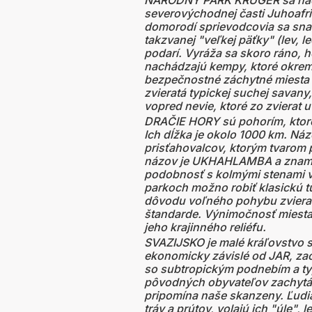
NÁRODNÝ PARK KRUGER sa nach
severovýchodnej časti Juhoafric
domorodí sprievodcovia sa snaži
takzvanej "veľkej päťky" (lev, l
podarí. Vyráža sa skoro ráno, h
nachádzajú kempy, ktoré okrem
bezpečnostné záchytné miesta a
zvieratá typickej suchej savany,
vopred nevie, ktoré zo zvierat u
DRAČIE HORY sú pohorím, ktoré 
Ich dĺžka je okolo 1000 km. N
prisťahovalcov, ktorým tvarom 
názov je UKHAHLAMBA a znamen
podobnosť s kolmými stenami v
parkoch možno robiť klasickú tu
dôvodu voľného pohybu zvierat
štandarde. Výnimočnosť miesta
jeho krajinného reliéfu.
SVAZIJSKO je malé kráľovstvo s
ekonomicky závislé od JAR, zach
so subtropickým podnebím a typ
pôvodných obyvateľov zachyt
pripomína naše skanzeny. Ľudia
tráv a prútov, volajú ich "úle", 