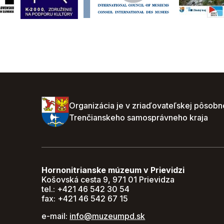
Organizácia je v zriaďovateľskej pôsobn
Trenčianskeho samosprávneho kraja
Hornonitrianske múzeum v Prievidzi
Košovská cesta 9, 971 01 Prievidza
tel.: +421 46 542 30 54
fax: +421 46 542 67 15
e-mail:
info@muzeumpd.sk