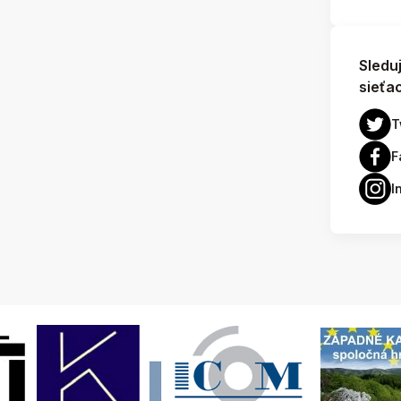
Sledu
sieťa
T
F
I