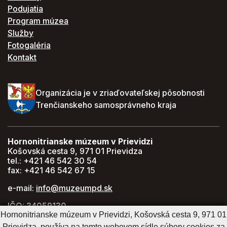
Podujatia
Program múzea
Služby
Fotogaléria
Kontakt
Organizácia je v zriaďovateľskej pôsobnosti
Trenčianskeho samosprávneho kraja
Hornonitrianske múzeum v Prievidzi
Košovská cesta 9, 971 01 Prievidza
tel.: +421 46 542 30 54
fax: +421 46 542 67 15
e-mail:
info@muzeumpd.sk
IČO: 34059130
Hornonitrianske múzeum v Prievidzi, Košovská cesta 9, 971 01
DIČ: 2021447274
Prievidza, používa na tomto webovom sídle súbory cookies za