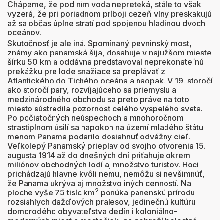
Chápeme, že pod ním voda nepreteká, stále to však
vyzerá, že pri poriadnom príboji cezeň vlny preskakujú
až sa občas úplne stratí pod spojenou hladinou dvoch
oceánov.
Skutočnosť je ale iná. Spomínaný pevninský most,
známy ako panamská šija, dosahuje v najužšom mieste
šírku 50 km a oddávna predstavoval neprekonateľnú
prekážku pre lode snažiace sa preplávať z
Atlantického do Tichého oceána a naopak. V 19. storočí
ako storočí pary, rozvíjajúceho sa priemyslu a
medzinárodného obchodu sa preto práve na toto
miesto sústredila pozornosť celého vyspelého sveta.
Po počiatočných neúspechoch a mnohoročnom
strastiplnom úsilí sa napokon na území mladého štátu
menom Panama podarilo dosiahnuť odvážny cieľ.
Veľkolepý Panamský prieplav od svojho otvorenia 15.
augusta 1914 až do dnešných dní priťahuje okrem
miliónov obchodných lodí aj množstvo turistov. Hoci
prichádzajú hlavne kvôli nemu, nemôžu si nevšimnúť,
že Panama ukrýva aj množstvo iných cenností. Na
2
ploche vyše 75 tisíc km
ponúka panenskú prírodu
rozsiahlych dažďových pralesov, jedinečnú kultúru
domorodého obyvateľstva dedín i koloniálno-