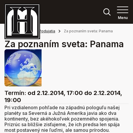
Menu
Hlavná stránka
Podujatia
Za poznaním sveta: Panama
Za poznaním sveta: Panama
Termín:
od 2.12.2014, 17:00
do 2.12.2014,
19:00
Pri vzdialenom pohľade na západnú pologuľu našej
planéty sa Severná a Južná Amerika javia ako dva
kontinenty, bez akéhokoľvek pozemného spojenia.
Prizrúc sa bližšie zisťujeme, že ich predsa len spája
most postavený nie ľuďmi, ale samou prírodou.