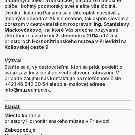
moderných miest a mestečiek, na pobreží belostné
pláže i bohatý podmorský svet a ešte všeličo iné.
Divokú i kultúrnu Panamu sa určite oplatí navštíviť z
mnohých dôvodov. Ak nie osobne, tak aspoň slovom a
obrazom v cestovateľskom rozprávaní
Ing. Stanislavy
Mackovčákovej
, na ktoré Vás srdečne pozývame.
Uskutoční sa v
utorok 2. decembra 2014
o
17. h
v
priestoroch
Hornonitrianskeho múzea v Prievidzi
na
Košovskej ceste 9
.
Výzva!
Staňte sa aj vy cestovateľmi, ktorí sa prídu podeliť o
svoje zážitky z ciest po svete slovom i obrazom. V
prípade záujmu nás kontaktujte na telefónnom čísle
+421 46 542 30 54 alebo e-mailovej adrese
info@muzeumpd.sk
.
Plagát
Miesto konania
priestory Hornonitrianskeho múzea v Prievidzi
Zabezpečuje