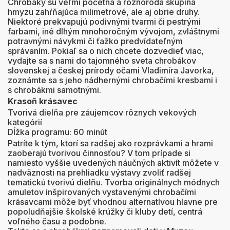
Chrobáky sú veľmi početná a rôznorodá skupina
hmyzu zahŕňajúca milimetrové, ale aj obrie druhy.
Niektoré prekvapujú podivnými tvarmi či pestrými
farbami, iné dlhým mnohoročným vývojom, zvláštnymi
potravnými návykmi či ťažko predvídateľným
správaním. Pokiaľ sa o nich chcete dozvedieť viac,
vydajte sa s nami do tajomného sveta chrobákov
slovenskej a českej prírody očami Vladimíra Javorka,
zoznámte sa s jeho nádhernými chrobačími kresbami i
s chrobákmi samotnými.
Krasoň krásavec
Tvorivá dielňa pre záujemcov rôznych vekových
kategórií
Dĺžka programu: 60 minút
Patríte k tým, ktorí sa radšej ako rozprávkami a hrami
zaoberajú tvorivou činnosťou? V tom prípade si
namiesto vyššie uvedených náučných aktivít môžete v
nadväznosti na prehliadku výstavy zvoliť radšej
tematickú tvorivú dielňu. Tvorba originálnych módnych
amuletov inšpirovaných vystavenými chrobačími
krásavcami môže byť vhodnou alternatívou hlavne pre
popoludňajšie školské krúžky či kluby detí, centrá
voľného času a podobne.