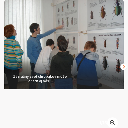
Zázračný svet chrobákov môže
očariť aj Vás...
1
/
16