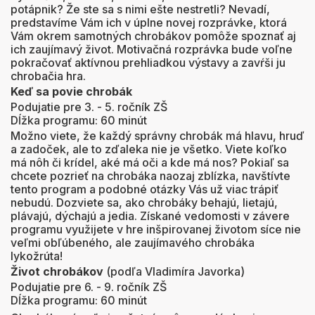
potápnik? Že ste sa s nimi ešte nestretli? Nevadí,
predstavíme Vám ich v úplne novej rozprávke, ktorá
Vám okrem samotných chrobákov pomôže spoznať aj
ich zaujímavý život. Motivačná rozprávka bude voľne
pokračovať aktívnou prehliadkou výstavy a zavŕši ju
chrobačia hra.
Keď sa povie chrobák
Podujatie pre 3. - 5. ročník ZŠ
Dĺžka programu: 60 minút
Možno viete, že každý správny chrobák má hlavu, hruď
a zadoček, ale to zďaleka nie je všetko. Viete koľko
má nôh či krídel, aké má oči a kde má nos? Pokiaľ sa
chcete pozrieť na chrobáka naozaj zblízka, navštívte
tento program a podobné otázky Vás už viac trápiť
nebudú. Dozviete sa, ako chrobáky behajú, lietajú,
plávajú, dýchajú a jedia. Získané vedomosti v závere
programu využijete v hre inšpirovanej životom síce nie
veľmi obľúbeného, ale zaujímavého chrobáka
lykožrúta!
Život chrobákov
(podľa Vladimíra Javorka)
Podujatie pre 6. - 9. ročník ZŠ
Dĺžka programu: 60 minút