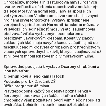
Chrobáčiky, motýle a iní zástupcovia hmyzu rôznych
tvarov, veľkostí a sfarbenia docestovali z neďalekej-
ďalekej Moravy na hornú Nitru, aby sa spolu s ich
veľkým znalcom Vladimírom Javorkom stali hlavnými
hrdinami prvej tohtoročnej výstavy sprístupnenej
verejnosti v priestoroch
Hornonitrianskeho múzea v
Prievidzi
. Ich jedinečnosť môžu všetci záujemcovia
obdivovať vďaka vystaveným exemplárom a
precíznym Javorkovým kresbám. Kolektívy žiakov
základných škôl majú navyše šancu vstúpiť najmä do
fascinujúceho mikrosveta chrobákov prostredníctvom
viacerých sprievodných aktivít, ktorých zaujímavosť už
stihli overiť mnohí ich rovesníci v moravskom Zlíne.
Sprievodné podujatia k výstave
Očarený chrobákmi a
inou háveďou
:
O behúnikovi a jeho kamarátoch
Podujatie pre 1. - 2. ročník ZŠ
Dĺžka programu: 45 minút
Pravdepodobne každý od detstva pozná lienku v
červených bodkovaných šatách, koľko ďalších
chrobákov však poznáte? Hovorí Vám niečo napríklad
bystruška, behúnik, hrobárik, nosorožtek alebo