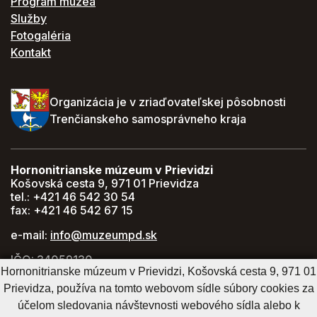
Program múzea
Služby
Fotogaléria
Kontakt
Organizácia je v zriaďovateľskej pôsobnosti
Trenčianskeho samosprávneho kraja
Hornonitrianske múzeum v Prievidzi
Košovská cesta 9, 971 01 Prievidza
tel.: +421 46 542 30 54
fax: +421 46 542 67 15
e-mail:
info@muzeumpd.sk
IČO: 34059130
Hornonitrianske múzeum v Prievidzi, Košovská cesta 9, 971 01
DIČ: 2021447274
Prievidza, používa na tomto webovom sídle súbory cookies za
GPS: 48.770071, 18.620043
účelom sledovania návštevnosti webového sídla alebo k