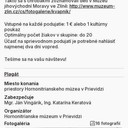
Takto sa s chrobákmi zoznamovali deti v Muzeu
jihovýchodní Moravy ve Zlíně:
http://www.muzeum-
zlin.cz/cs/fotogalerie/kvapnik/
Vstupné na každé podujatie: 1 € alebo 1 kultúrny
poukaz
Optimálny počet žiakov v skupine: do 20
Účasť na sprievodnom podujatí je potrebné nahlásiť
najmenej dva dni vopred.
Tešíme sa na vašu návštevu!
Plagát
Miesto konania
priestory Hornonitrianskeho múzea v Prievidzi
Zabezpečuje
Mgr. Ján Vingárik, Ing. Katarína Keratová
Organizátor
Hornonitrianske múzeum v Prievidzi
Fotogaléria
16 fotografií