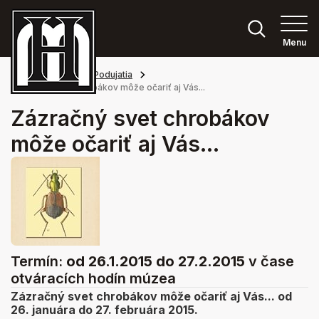
Menu
Hlavná stránka
Podujatia
Zázračný svet chrobákov môže očariť aj Vás...
Zázračný svet chrobákov
môže očariť aj Vás...
Termín:
od 26.1.2015
do 27.2.2015
v čase
otváracích hodín múzea
Zázračný svet chrobákov môže očariť aj Vás... od
26. januára do 27. februára 2015.