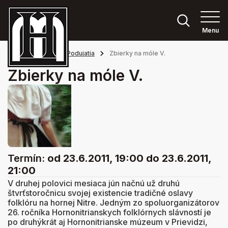
Menu
Hlavná stránka
Podujatia
Zbierky na móle V.
Zbierky na móle V.
Termín:
od 23.6.2011, 19:00
do 23.6.2011,
21:00
V druhej polovici mesiaca jún načnú už druhú
štvrťstoročnicu svojej existencie tradičné oslavy
folklóru na hornej Nitre. Jedným zo spoluorganizátorov
26. ročníka Hornonitrianskych folklórnych slávností je
po druhýkrát aj Hornonitrianske múzeum v Prievidzi,