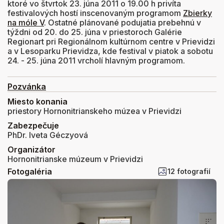
ktoré vo štvrtok 23. júna 2011 o 19.00 h privíta
festivalových hostí inscenovaným programom
Zbierky
na móle V
. Ostatné plánované podujatia prebehnú v
týždni od 20. do 25. júna v priestoroch Galérie
Regionart pri Regionálnom kultúrnom centre v Prievidzi
a v Lesoparku Prievidza, kde festival v piatok a sobotu
24. - 25. júna 2011 vrcholí hlavným programom.
Pozvánka
Miesto konania
priestory Hornonitrianskeho múzea v Prievidzi
Zabezpečuje
PhDr. Iveta Géczyová
Organizátor
Hornonitrianske múzeum v Prievidzi
Fotogaléria
12 fotografií