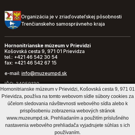
Organizácia je v zriaďovateľskej pôsobnosti
Trenčianskeho samosprávneho kraja
Hornonitrianske múzeum v Prievidzi
Košovská cesta 9, 971 01 Prievidza
tel.: +421 46 542 30 54
fax: +421 46 542 67 15
e-mail:
info@muzeumpd.sk
IČO: 34059130
Hornonitrianske múzeum v Prievidzi, Košovská cesta 9, 971 01
DIČ: 2021447274
Prievidza, používa na tomto webovom sídle súbory cookies za
GPS: 48.770071, 18.620043
účelom sledovania návštevnosti webového sídla alebo k
prispôsobeniu zobrazenia webových stránok
www.muzeumpd.sk. Prehliadaním a použitím príslušného
Cookies nastavenie
Cookies - viac informácií
Vyhlásenie o prístupnosti
nastavenia webového prehliadača vyjadrujete súhlas s ich
Technický prevádzkovateľ
Správca obsahu
používaním.